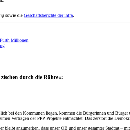
n...
ung
so­wie die
Ge­schäfts­be­rich­te der in­f­ra
.
 Fürth Mil­lio­nen
ung
 zi­schen durch die Röh­re«:
eß­lich bei den Kom­mu­nen lie­gen, kom­men die Bür­ge­rin­nen und Bür­ger t
i­men Ver­trä­gen der PPP-Pro­jek­te ent­mach­tet. Das zer­stört die De­mo­kra
­der bleibt an­zu­mer­ken, dass un­ser OB und un­ser ge­sam­ter Stadt­rat – m