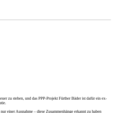
eu­er zu ste­hen, und das PPP-Pro­jekt Für­ther Bä­der ist da­für ein ex­
­tie.
it nur ei­ner Aus­nah­me – die­se Zu­sam­men­hän­ge er­kannt zu ha­ben