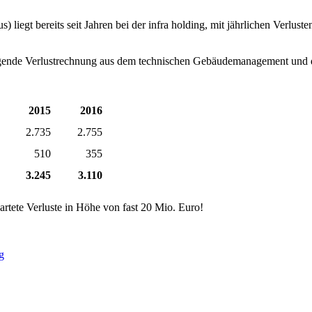
s) liegt be­reits seit Jah­ren bei der in­f­ra hol­ding, mit jähr­li­chen Ver­lu
l­gen­de Ver­lust­rech­nung aus dem tech­ni­schen Ge­bäu­de­ma­nage­ment und 
2015
2016
2.735
2.755
510
355
3.245
3.110
­te­te Ver­lu­ste in Hö­he von fast 20 Mio. Eu­ro!
g