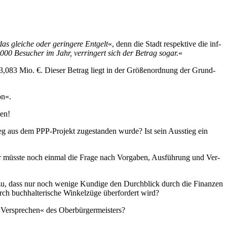
glei­che oder ge­rin­ge­re Ent­gelt
«, denn die Stadt re­spek­ti­ve die in­f­
 Be­su­cher im Jahr, ver­rin­gert sich der Be­trag so­gar.
«
ei 3,083 Mio. €. Die­ser Be­trag liegt in der Grö­ßen­ord­nung der Grund­
on«.
gen!
stieg aus dem PPP-Pro­jekt zu­ge­stan­den wur­de? Ist sein Aus­stieg ein
. Hier müss­te noch ein­mal die Fra­ge nach Vor­ga­ben, Aus­füh­rung und Ver­
­zu, dass nur noch we­ni­ge Kun­di­ge den Durch­blick durch die Fi­nan­zen
ch buch­hal­te­ri­sche Win­kel­zü­ge über­for­dert wird?
»Ver­spre­chen« des Ober­bür­ger­mei­sters?