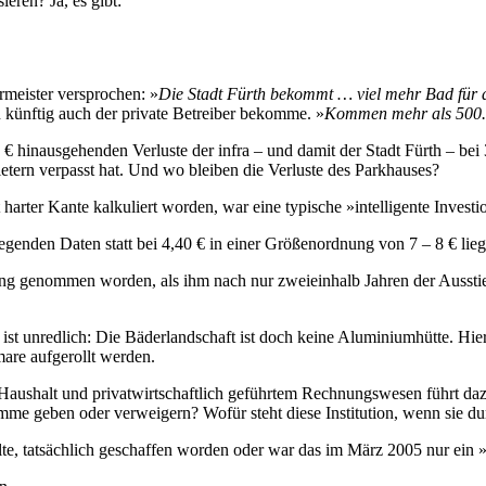
ie­ren? Ja, es gibt:
­mei­ster ver­spro­chen: »
Die Stadt Fürth be­kommt … viel mehr Bad für das 
n künf­tig auch der pri­va­te Be­trei­ber be­kom­me. »
Kom­men mehr als 500.000
 € hin­aus­ge­hen­den Ver­lu­ste der in­f­ra – und da­mit der Stadt Fürth – b
e­tern ver­passt hat. Und wo blei­ben die Ver­lu­ste des Park­hau­ses?
er Kan­te kal­ku­liert wor­den, war ei­ne ty­pi­sche »in­tel­li­gen­te In­ve­sti­
or­lie­gen­den Da­ten statt bei 4,40 € in ei­ner Grö­ßen­ord­nung von 7 – 8 € lie­
­wor­tung ge­nom­men wor­den, als ihm nach nur zwei­ein­halb Jah­ren der Aus­
ben, ist un­red­lich: Die Bä­der­land­schaft ist doch kei­ne Alu­mi­ni­um­hüt­te
a­re auf­ge­rollt wer­den.
aus­halt und pri­vat­wirt­schaft­lich ge­führ­tem Rech­nungs­we­sen führt da
m­me ge­ben oder ver­wei­gern? Wo­für steht die­se In­sti­tu­ti­on, wenn sie dur
ll­te, tat­säch­lich ge­schaf­fen wor­den oder war das im März 2005 nur ein 