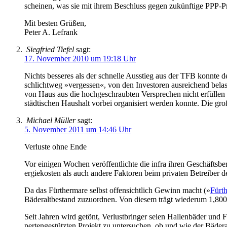
schei­nen, was sie mit ih­rem Be­schluss ge­gen zu­künf­ti­ge PPP-Pro
Mit be­sten Grü­ßen,
Pe­ter A. Le­frank
Siegfried Tiefel
sagt:
17. November 2010 um 19:18 Uhr
Nichts bes­se­res als der schnel­le Aus­stieg aus der TFB konn­te d
schlicht­weg »ver­ges­sen«, von den In­ve­sto­ren aus­rei­chend be­las
von Haus aus die hoch­ge­schraub­ten Ver­spre­chen nicht er­fül­len 
städ­ti­schen Haus­halt vor­bei or­ga­ni­siert wer­den konn­te. Die gr
Michael Müller
sagt:
5. November 2011 um 14:46 Uhr
Ver­lu­ste oh­ne En­de
Vor ei­ni­gen Wo­chen ver­öf­fent­lich­te die in­f­ra ih­ren Ge­schäft
er­gie­ko­sten als auch an­de­re Fak­to­ren beim pri­va­ten Be­trei­ber
Da das Für­ther­ma­re selbst of­fen­sicht­lich Ge­winn macht (»
Für­t
Bä­der­alt­be­stand zu­zu­ord­nen. Von die­sem trägt wie­der­um 1,
Seit Jah­ren wird ge­tönt, Ver­lust­brin­ger sei­en Hal­len­bä­der und
per­ten­ge­stütz­ten Pro­jekt zu un­ter­su­chen, ob und wie der Bä­der­