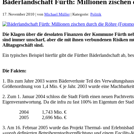
Bä­der­land­schaft Fürth: Mil­lio­nen zi­sche
17. November 2010 | von
Michael Müller
| Kategorie:
Politik
Die Kla­gen über die de­so­la­ten Fi­nan­zen der Kom­mu­ne Fürth neh­
sind im­mer un­scharf, aber die mit ih­nen ver­bun­de­nen Ri­si­ken müs
All­tags­ge­schäft sind.
Ein ty­pi­sches Bei­spiel hier­für gibt die Für­ther Bä­der­land­schaft ab, 
Die Fak­ten:
1. Bis zum Jah­re 2003 wa­ren Bä­der­ver­lu­ste Teil des Ver­wal­tungs­haus
Grö­ßen­ord­nung von 1,4 Mio. € je Jahr. 2003 wur­de ei­ne Mach­bar­keits
2. Zum 1. Ja­nu­ar 2004 schloss die Stadt Fürth ei­nen neu­en Pacht­ver­trag 
Ei­gen­ver­ant­wor­tung. Da die in­f­ra zu fast 100% im Ei­gen­tum der Stadt s
2004 1,743 Mio. €
2005 2,696 Mio. €
3. Am 16. Fe­bru­ar 2005 wur­de das Pro­jekt Ther­mal- und Er­leb­nis­bad vo
»
vor­ab de­fi­nier­ten Be­trei­berent­gelt­ver­pflich­tung und ei­nem Faci­li­t