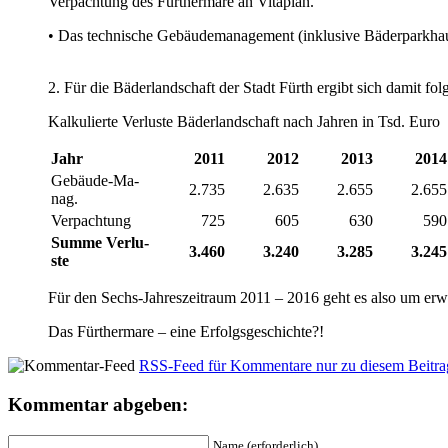
Ver­pach­tung des Für­ther­ma­re an Vi­ta­plan.
• Das tech­ni­sche Ge­bäu­de­ma­nage­ment (in­klu­si­ve Bä­der­park­hau
2. Für die Bä­der­land­schaft der Stadt Fürth er­gibt sich da­mit fo
Kal­ku­lier­te Ver­lu­ste Bä­der­land­schaft nach Jah­ren in Tsd. Eu­ro
Jahr
2011
2012
2013
2014
Ge­bäu­de-Ma­
2.735
2.635
2.655
2.655
nag.
Ver­pach­tung
725
605
630
590
Sum­me Ver­lu­
3.460
3.240
3.285
3.245
ste
Für den Sechs-Jah­res­zeit­raum 2011 – 2016 geht es al­so um er­war
Das Für­ther­ma­re – ei­ne Er­folgs­ge­schich­te?!
RSS-Feed für Kommentare nur zu diesem Beitra
Kommentar abgeben:
Name (erforderlich)