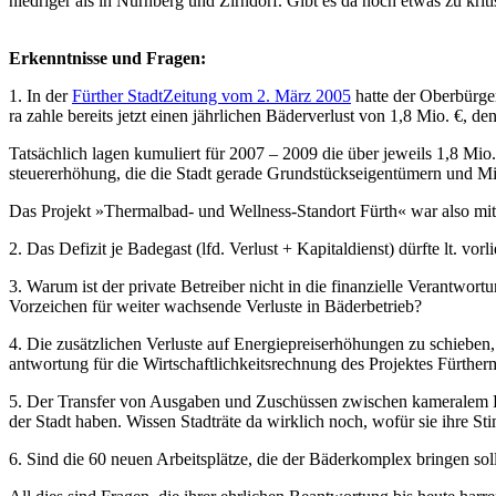
nied­ri­ger als in Nürn­berg und Zirn­dorf. Gibt es da noch et­was zu kri­ti­s
Er­kennt­nis­se und Fra­gen:
1. In der
Für­ther Stadt­Zei­tung vom 2. März 2005
hat­te der Ober­bür­ger
ra zah­le be­reits jetzt ei­nen jähr­li­chen Bä­der­ver­lust von 1,8 Mio. €, de
Tat­säch­lich la­gen ku­mu­liert für 2007 – 2009 die über je­weils 1,8 Mio.
steu­er­erhö­hung, die die Stadt ge­ra­de Grund­stücks­ei­gen­tü­mern und Mi
Das Pro­jekt »Ther­mal­bad- und Well­ness-Stand­ort Fürth« war al­so mit har­t
2. Das De­fi­zit je Ba­de­gast (lfd. Ver­lust + Ka­pi­tal­dienst) dürf­te lt. v
3. War­um ist der pri­va­te Be­trei­ber nicht in die fi­nan­zi­el­le Ver­ant
Vor­zei­chen für wei­ter wach­sen­de Ver­lu­ste in Bä­der­be­trieb?
4. Die zu­sätz­li­chen Ver­lu­ste auf En­er­gie­preis­er­hö­hun­gen zu schie­
ant­wor­tung für die Wirt­schaft­lich­keits­rech­nung des Pro­jek­tes Für­ther­m
5. Der Trans­fer von Aus­ga­ben und Zu­schüs­sen zwi­schen ka­me­ra­lem H
der Stadt ha­ben. Wis­sen Stadt­rä­te da wirk­lich noch, wo­für sie ih­re Sti
6. Sind die 60 neu­en Ar­beits­plät­ze, die der Bä­der­kom­plex brin­gen so