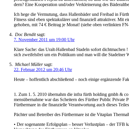
dern? Ei­ne Ko­ope­ra­ti­on und/oder Ver­klei­ne­rung des Bä­der­alt­be
Ich he­ge die Ver­mu­tung, dass Hal­len­bä­der und Frei­bad in Fürt
Fit­ness sind eben spek­ta­ku­lä­rer und fi­nan­zi­ell at­trak­ti­ver. Mit
ge­ho­ben, mit 74 € Bei­trag je Mo­nat! (sie­he oben ver­link­ten FN
Doc Bendit
sagt:
7. November 2011 um 19:00 Uhr
Kla­re Sa­che: das Ur­alt-Hal­len­bad Sta­deln so­fort dicht­ma­c
sich zwei­fels­frei um ein Po­li­ti­kum und man will die Sta­del­ner Wä
Michael Müller
sagt:
22. Februar 2012 um 20:46 Uhr
Heu­te – hof­fent­lich ab­schlie­ßend – noch ei­ni­ge er­gän­zen­de Fa
1. Zum 1. 5. 2010 über­nahm die in­f­ra fürth hol­ding gmbh & co k
mens­über­nah­me war das Schei­tern des Für­ther Pu­blic Pri­va­te Par
Für­ther­ma­re in die fi­nan­zi­el­le Ver­ant­wor­tung auch die­ses Tei­l
Päch­ter und Be­trei­ber des Für­ther­ma­re ist die Vi­ta­plan The
• Der so­ge­nann­te Er­folgs­plan – bes­ser Ver­lust­plan – der TFB kal