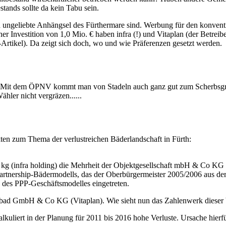
­stands soll­te da kein Ta­bu sein.
h un­ge­lieb­te An­häng­sel des Für­ther­ma­re sind. Wer­bung für den kon­ven
 ei­ner In­ve­sti­ti­on von 1,0 Mio. € ha­ben in­f­ra (!) und Vi­ta­plan (der Be­tr
-Ar­ti­kel). Da zeigt sich doch, wo und wie Prä­fe­ren­zen ge­setzt wer­den.
hen ! Mit dem ÖPNV kommt man von Sta­deln auch ganz gut zum Sch­erbs­gra­
h­ler nicht ver­grä­zen......
k­ten zum The­ma der ver­lust­rei­chen Bä­der­land­schaft in Fürth:
g (in­f­ra hol­ding) die Mehr­heit der Ob­jekt­ge­sell­schaft mbH & Co KG 
t­ner­ship-Bä­der­mo­dells, das der Ober­bür­ger­mei­ster 2005/2006 aus der Ta
es des PPP-Ge­schäfts­mo­del­les ein­ge­tre­ten.
r­mal­bad GmbH & Co KG (Vi­ta­plan). Wie sieht nun das Zah­len­werk die­ser
­ku­liert in der Pla­nung für 2011 bis 2016 ho­he Ver­lu­ste. Ur­sa­che hier­fü