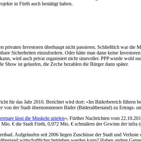
­jek­te in Fürth auch be­stä­tigt ha­ben.
en pri­va­ten In­ve­sto­ren über­haupt nicht pas­sie­ren. Schließ­lich war di
t­ba­re Si­cher­hei­ten ein­zu­for­dern. Oder hät­te man dann kei­ne In­ve­sto­r
kann, wird auch pri­vat or­ga­ni­siert nicht sinn­vol­ler. PPP wur­de wohl n
o­ße Show ist ge­lau­fen, die Ze­che be­zah­len die Bür­ger dann spä­ter.
s­be­richt für das Jahr 2010. Be­rich­tet wird dort: »Im Bä­der­be­reich füh­ren
 der von der Stadt über­nom­me­nen Bä­der (Bä­der­alt­be­stand) zu Er­trags- und
her­ma­re lässt die Mus­keln spie­len
«, Für­ther Nach­rich­ten vom 22.10.2011
800 Mio. € die Stadt Fürth, 0,972 Mio. € schmä­lern der Ge­winn der in­f­ra
 Frei­bad. Auf­ge­lau­fen seit 2006 lie­gen Zu­schüs­se der Stadt und Ver­lu­st
alt­be­stand wirt­schaft­li­cher be­trie­ben wer­den kann? Ha­ben an­de­re Ge­m