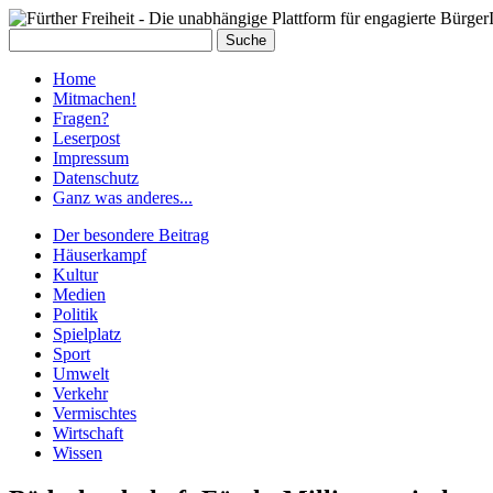
Home
Mit­ma­chen!
Fra­gen?
Le­ser­post
Im­pres­sum
Da­ten­schutz
Ganz was an­de­res...
Der besondere Beitrag
Häuserkampf
Kultur
Medien
Politik
Spielplatz
Sport
Umwelt
Verkehr
Vermischtes
Wirtschaft
Wissen