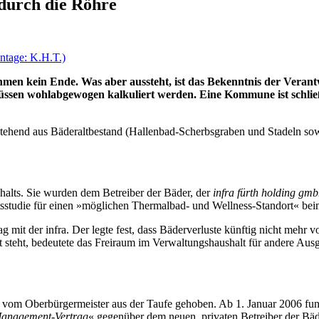
n durch die Röh­re
men kein En­de. Was aber aus­steht, ist das Be­kennt­nis der Ver­ant­wo
­sen wohl­ab­ge­wo­gen kal­ku­liert wer­den. Ei­ne Kom­mu­ne ist schließ­
be­stehend aus Bä­der­alt­be­stand (Hal­len­bad-Sch­erbs­gra­ben und Sta­deln
­halts. Sie wur­den dem Be­trei­ber der Bä­der, der
in­f­ra fürth hol­ding g
­stu­die für ei­nen »mög­li­chen Ther­mal­bad- und Well­ness-Stand­ort« bei
mit der in­f­ra. Der leg­te fest, dass Bä­der­ver­lu­ste künf­tig nicht mehr von
teht, be­deu­te­te das Frei­raum im Ver­wal­tungs­haus­halt für an­de­re Aus­ga
m Ober­bür­ger­mei­ster aus der Tau­fe ge­ho­ben. Ab 1. Ja­nu­ar 2006 fun­gier­
y-Ma­nage­ment-Ver­trag
« ge­gen­über dem neu­en, pri­va­ten Be­trei­ber der Bä­der