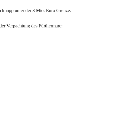
­sten knapp un­ter der 3 Mio. Eu­ro Gren­ze.
der Ver­pach­tung des Für­ther­ma­re: