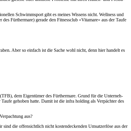
­tio­nel­len Schwimm­sport gibt es mei­nes Wis­sens nicht. Well­ness und
ei­ber des Für­ther­ma­re) ge­ra­de den Fit­ness­club »Vita­ma­re« aus der Tau­fe
ben. Aber so ein­fach ist die Sa­che wohl nicht, denn hier han­delt es
(TFB), dem Ei­gen­tü­mer des Für­ther­ma­re. Grund für die Un­ter­neh­
u­fe ge­ho­ben hat­te. Da­mit ist die in­f­ra hol­ding als Ver­päch­ter des
 Ver­pach­tung aus?
r sind die of­fen­sicht­lich nicht ko­sten­decken­den Um­satz­er­lö­se aus der