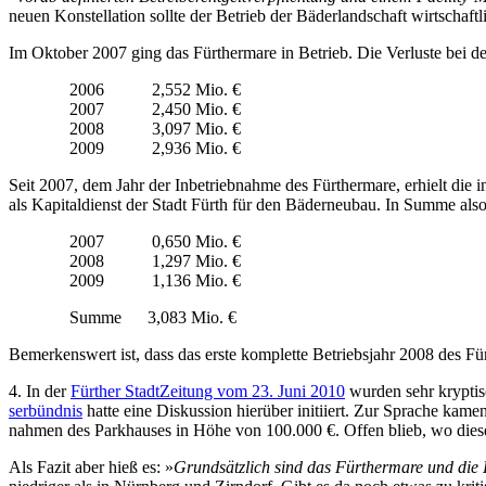
neu­en Kon­stel­la­ti­on soll­te der Be­trieb der Bä­der­land­schaft wirt­schaft
Im Ok­to­ber 2007 ging das Für­ther­ma­re in Be­trieb. Die Ver­lu­ste bei der 
2006 2,552 Mio. €
2007 2,450 Mio. €
2008 3,097 Mio. €
2009 2,936 Mio. €
Seit 2007, dem Jahr der In­be­trieb­nah­me des Für­ther­ma­re, er­hielt die in
als Ka­pi­tal­dienst der Stadt Fürth für den Bä­der­neu­bau. In Sum­me al­so
2007 0,650 Mio. €
2008 1,297 Mio. €
2009 1,136 Mio. €
Sum­me 3,083 Mio. €
Be­mer­kens­wert ist, dass das er­ste kom­plet­te Be­triebs­jahr 2008 des Fü
4. In der
Für­ther Stadt­Zei­tung vom 23. Ju­ni 2010
wur­den sehr kryp­tisc
ser­bünd­nis
hat­te ei­ne Dis­kus­si­on hier­über in­iti­iert. Zur Spra­che ka­
nah­men des Park­hau­ses in Hö­he von 100.000 €. Of­fen blieb, wo die­se 
Als Fa­zit aber hieß es: »
Grund­sätz­lich sind das Für­ther­ma­re und die Für