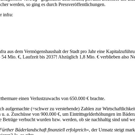
­li­cher wer­den, so ging es durch Press­ver­öf­fent­li­chun­gen.
in­f­ra:
­f­ra aus dem Ver­mö­gens­haus­halt der Stadt pro Jahr ei­ne Ka­pi­tal­zu­füh­r
 54 Mio. €, Lauf­zeit bis 2037! Ab­züg­lich 1,8 Mio. € ver­blie­ben al­so Net­
r­ther­ma­re ei­nen Ver­lust­zu­wachs von 650.000 € brach­te.
h auf­ge­mach­te (=schwer zu ver­ste­hen­de) Zah­len zur Wirt­schaft­lich­keit
men u. a. Zu­schüs­se von 900.000 €, um Ein­tritts­geld­erhö­hun­gen im Bä­der­a
Be­trä­ge ver­bucht wur­den bzw. wer­den, ob sie nach­hal­tig sind und wer
­ther Bä­der­land­schaft fi­nan­zi­ell er­folg­reich
«, der Um­satz steigt mar­k