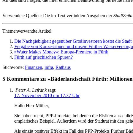
All dies sind Fra­gen, die ih­rer ehr­li­chen Be­ant­wor­tung bis heu­te har­re
Ver­wen­de­te Quel­len: Die im Text ver­link­ten Aus­ga­ben der
Stadt­Zei­t
The­men­ver­wand­te Ar­ti­kel:
Die Nach­gie­big­keit ge­gen­über Groß­in­ve­sto­ren ko­stet die Stadt
Ver­ga­be von Kon­zes­sio­nen und un­se­re Für­ther Was­ser­ver­sor­g
»Wa­ter Makes Mo­ney«: Eu­­ro­­pa-Pre­­mie­­re in Fürth
Fürth auf grie­chi­schen Spu­ren?
Stichworte:
Finanzen
,
infra
,
Rathaus
5 Kommentare zu »Bä­der­land­schaft Fürth: Mil­lio­nen
Peter A. Lefrank
sagt:
17. November 2010 um 17:37 Uhr
Hal­lo Herr Mül­ler,
Sie ha­ben recht, PPP-Pro­jek­te, bei de­nen die Ri­si­ken aus­schli
em­pla­ri­sches Bei­spiel. Au­ßer­dem wird der Stadt­rat mit den ge­he
Als ein­zig po­sit­ver Ef­fekt im Fall des PPP-Pro­jekts Für­ther Bä