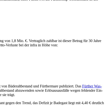
ung von 1,8 Mio. €. Ver­trag­lich zahl­bar ist die­ser Be­trag für 30 Jah­re
to-Ver­lu­ste bei der in­f­ra in Hö­he von:
 von Bä­der­alt­be­stand und Für­ther­ma­re pu­bli­ziert. Das
Für­ther Was­
lt­be­stand ab­zu­wen­den so­wie Er­lös­aus­aus­fäl­le we­gen feh­len­der Ein­
 sie trägt.
ant ge­gen den Trend, das De­fi­zit je Ba­de­gast liegt mit 4,40 € deut­lich