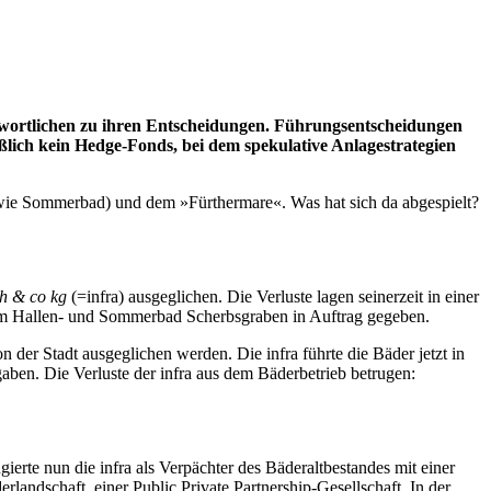
rt­li­chen zu ih­ren Ent­schei­dun­gen. Füh­rungs­ent­schei­dun­gen
lich kein Hedge-Fonds, bei dem spe­ku­la­ti­ve An­la­ge­stra­te­gien
 so­wie Som­mer­bad) und dem »Für­ther­ma­re«. Was hat sich da ab­ge­spielt?
mbh & co kg
(=in­f­ra) aus­ge­gli­chen. Die Ver­lu­ste la­gen sei­ner­zeit in ei­ner
m Hal­len- und Som­mer­bad Sch­erbs­gra­ben in Auf­trag ge­ge­ben.
 der Stadt aus­ge­gli­chen wer­den. Die in­f­ra führ­te die Bä­der jetzt in
­ben. Die Ver­lu­ste der in­f­ra aus dem Bä­der­be­trieb be­tru­gen:
te nun die in­f­ra als Ver­päch­ter des Bä­der­alt­be­stan­des mit ei­ner
­land­schaft, ei­ner Pu­blic Pri­va­te Part­ner­ship-Ge­sell­schaft. In der