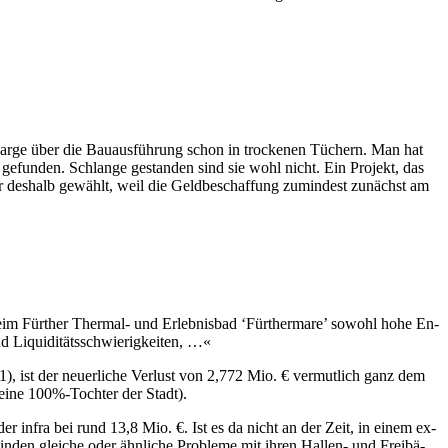
e Mar­ge über die Bau­aus­füh­rung schon in trocke­nen Tü­chern. Man hat
en ge­fun­den. Schlan­ge ge­stan­den sind sie wohl nicht. Ein Pro­jekt, das
ur des­halb ge­wählt, weil die Geld­be­schaf­fung zu­min­dest zu­nächst am
 beim Für­ther Ther­mal- und Er­leb­nis­bad ‘Für­ther­ma­re’ so­wohl ho­he En­
 Li­qui­di­täts­schwie­rig­kei­ten, …«
), ist der neu­er­li­che Ver­lust von 2,772 Mio. € ver­mut­lich ganz dem
 (ei­ne 100%-Tochter der Stadt).
e der in­f­ra bei rund 13,8 Mio. €. Ist es da nicht an der Zeit, in ei­nem ex­
ein­den glei­che oder ähn­li­che Pro­ble­me mit ih­ren Hal­len- und Frei­bä­