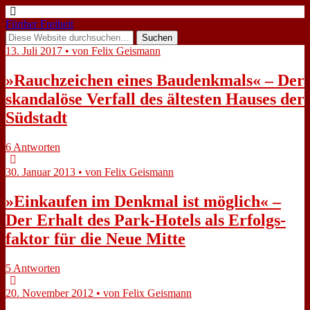
Fürther Freiheit
13. Juli 2017 • von Felix Geismann
»Rauch­zei­chen ei­nes Bau­denk­mals« – Der
skan­da­lö­se Ver­fall des äl­te­sten Hau­ses der
Süd­stadt
6 Antworten
30. Januar 2013 • von Felix Geismann
»Ein­kau­fen im Denk­mal ist mög­lich« –
Der Er­halt des Park-Ho­tels als Er­folgs­
fak­tor für die Neue Mit­te
5 Antworten
20. November 2012 • von Felix Geismann