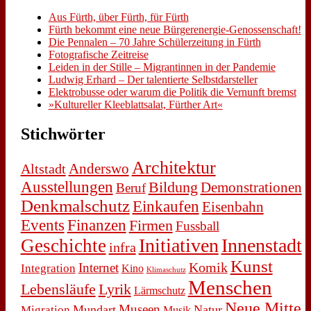
Aus Fürth, über Fürth, für Fürth
Fürth be­kommt ei­ne neue Bür­ger­en­er­gie-Ge­nos­sen­schaft!
Die Pen­na­len – 70 Jah­re Schü­ler­zei­tung in Fürth
Fo­to­gra­fi­sche Zeit­rei­se
Lei­den in der Stil­le – Mi­gran­tin­nen in der Pan­de­mie
Lud­wig Er­hard – Der ta­len­tier­te Selbst­dar­stel­ler
Elek­tro­bus­se oder war­um die Po­li­tik die Ver­nunft bremst
»Kul­tu­rel­ler Klee­blatt­sa­lat, Für­ther Art«
Stich­wör­ter
Architektur
Anderswo
Altstadt
Ausstellungen
Bildung
Demonstrationen
Beruf
Denkmalschutz
Einkaufen
Eisenbahn
Events
Finanzen
Firmen
Fussball
Initiativen
Innenstadt
Geschichte
infra
Kunst
Komik
Internet
Integration
Kino
Klimaschutz
Menschen
Lebensläufe
Lyrik
Lärmschutz
Neue Mitte
Museen
Mundart
Natur
Migration
Musik