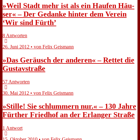
»Weil Stadt mehr ist als ein Hau­fen Häu­
ser« – Der Ge­dan­ke hin­ter dem Ver­ein
‘Wir sind Fürth’
8 Antworten
26. Juni 2012 • von Felix Geismann
»Das Ge­räusch der an­de­ren« – Ret­tet die
Gu­stav­stra­ße
57 Antworten
30. Mai 2012 • von Felix Geismann
»Stil­le! Sie schlum­mern nur.« – 130 Jah­re
Für­ther Fried­hof an der Er­lan­ger Stra­ße
1 Antwort
15. Oktober 2010 • von Felix Geismann