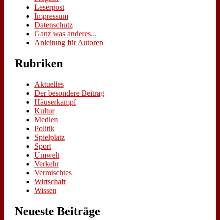
Le­ser­post
Im­pres­sum
Da­ten­schutz
Ganz was an­de­res...
An­lei­tung für Au­toren
Ru­bri­ken
Aktuelles
Der besondere Beitrag
Häuserkampf
Kultur
Medien
Politik
Spielplatz
Sport
Umwelt
Verkehr
Vermischtes
Wirtschaft
Wissen
Neue­ste Bei­trä­ge