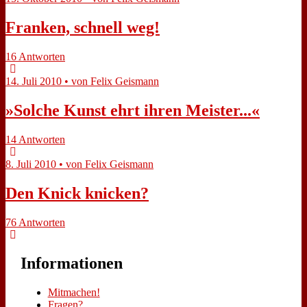
Fran­ken, schnell weg!
16 Antworten
14. Juli 2010 • von Felix Geismann
»Sol­che Kunst ehrt ih­ren Mei­ster...«
14 Antworten
8. Juli 2010 • von Felix Geismann
Den Knick knicken?
76 Antworten
In­for­ma­tio­nen
Mit­ma­chen!
Fra­gen?