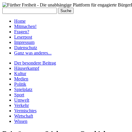
Home
Mit­ma­chen!
Fra­gen?
Le­ser­post
Im­pres­sum
Da­ten­schutz
Ganz was an­de­res...
Der besondere Beitrag
Häuserkampf
Kultur
Medien
Politik
Spielplatz
Sport
Umwelt
Verkehr
Vermischtes
Wirtschaft
Wissen