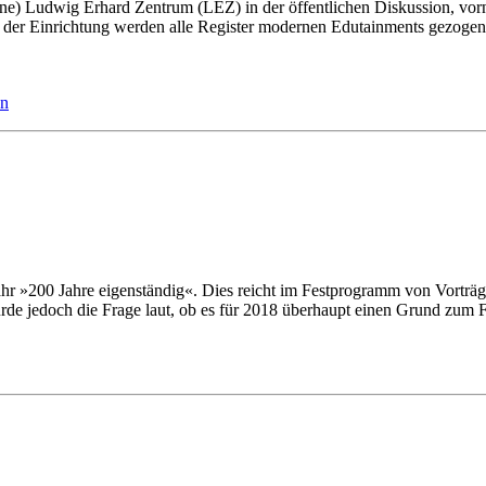
be­ne) Lud­wig Er­hard Zen­trum (LEZ) in der öf­fent­li­chen Dis­kus­si­on, vo
der Ein­rich­tung wer­den al­le Re­gi­ster mo­der­nen Edu­tain­ments ge­zo­gen:
n
jahr »200 Jah­re ei­gen­stän­dig«. Dies reicht im Fest­pro­gramm von Vor­trä­gen
ur­de je­doch die Fra­ge laut, ob es für 2018 über­haupt ei­nen Grund zum Fe