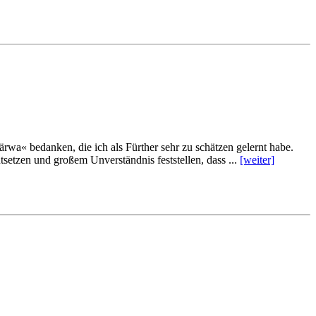
Kär­wa« be­dan­ken, die ich als Für­ther sehr zu schät­zen ge­lernt ha­be.
et­zen und gro­ßem Un­ver­ständ­nis fest­stel­len, dass ...
[wei­ter]