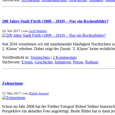
200 Jah­re Stadt Fürth (1808 – 2018) – Nur ein Re­chen­feh­ler?
10. Juli 2017 | von
Gerd Walther
Seit 2016 ver­neh­men wir mit zu­neh­men­der Häu­fig­keit Nach­rich­ten zu
2. Klas­se’ er­ho­ben. Da­bei zeigt der Zu­satz ‘2. Klas­se’ kei­ne recht­li
Veröffentlicht in:
Vermischtes
|
2 Kommentare
Stichworte:
Events
,
Geschichte
,
Initiativen
,
Presse
,
Rathaus
Zeit­sprün­ge
13. Mai 2017 | von
Ralph Stenzel
Schon im Jahr 2008 hat der Für­ther Fo­to­graf Ro­bert Söll­ner hi­sto­ri­sche 
Per­spek­ti­ve ein ak­tu­el­les Fo­to an­ge­fer­tigt. Bei­de Bil­der hat er dann