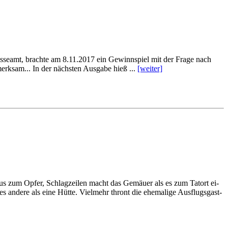
d Pres­se­amt, brach­te am 8.11.2017 ein Ge­winn­spiel mit der Fra­ge nach
rk­sam... In der näch­sten Aus­ga­be hieß ...
[wei­ter]
s­mus zum Op­fer, Schlag­zei­len macht das Ge­mäu­er als es zum Tat­ort ei­
n­de­re als ei­ne Hüt­te. Viel­mehr thront die ehe­ma­li­ge Aus­flugs­gast­