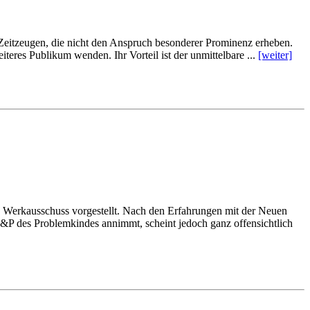
 Zeit­zeu­gen, die nicht den An­spruch be­son­de­rer Pro­mi­nenz er­he­ben.
i­te­res Pu­bli­kum wen­den. Ihr Vor­teil ist der un­mit­tel­ba­re ...
[wei­ter]
d Werk­aus­schuss vor­ge­stellt. Nach den Er­fah­run­gen mit der Neu­en
 P&P des Pro­blem­kin­des an­nimmt, scheint je­doch ganz of­fen­sicht­lich