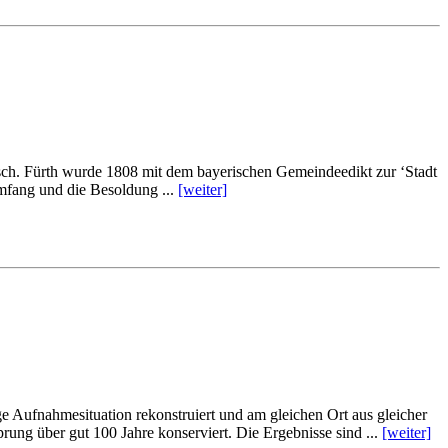
alsch. Fürth wur­de 1808 mit dem baye­ri­schen Ge­mein­de­edikt zur ‘Stadt
Um­fang und die Be­sol­dung ...
[wei­ter]
ge Auf­nah­me­si­tua­ti­on re­kon­stru­iert und am glei­chen Ort aus glei­cher
t­sprung über gut 100 Jah­re kon­ser­viert. Die Er­geb­nis­se sind ...
[wei­ter]