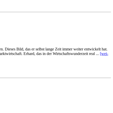
en. Die­ses Bild, das er selbst lan­ge Zeit im­mer wei­ter ent­wickelt hat.
kt­wirt­schaft. Er­hard, das in der Wirt­schafts­wun­der­zeit re­al ...
[wei­