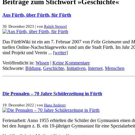
Beiträge zum Stichwort »Geschichte«
Aus Fürth, über Fürth, für Fürth
30. Dezember 2023 | von
Ralph Stenzel
Das Für­thWi­ki ist ein am 7. Fe­bru­ar 2007 von
Fe­lix Geismann
und
M
tu­el­len On­line-Nach­schla­ge­werks rund um die Stadt Fürth. Im Jahr 201
sind Pro­jekt und Ver­ein ...
[wei­ter]
Veröffentlicht in:
Wissen
|
Keine Kommentare
Stichworte:
Bildung
,
Geschichte
,
Initiativen
,
Internet
,
Menschen
Die Pen­na­len – 70 Jah­re Schü­ler­zei­tung in Fürth
19. Dezember 2022 | von
Hans Anderer
Fe­ri­en­ar­beit: An­no 1955 er­hiel­ten die Schü­ler der Gym­na­si­en ei­
bei den Jun­gen z. B. ein 19-jäh­ri­­ger Gym­na­si­ast für ei­ne Spe­zi­al­ar­