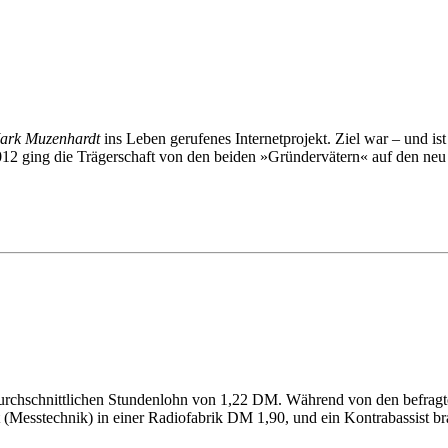
ark Mu­zen­hardt
ins Le­ben ge­ru­fe­nes In­ter­net­pro­jekt. Ziel war – und i
2 ging die Trä­ger­schaft von den bei­den »Grün­der­vä­tern« auf den neu ge­
nen durch­schnitt­li­chen Stun­den­lohn von 1,22 DM. Wäh­rend von den be­fra
beit (Mess­tech­nik) in ei­ner Ra­dio­fa­brik DM 1,90, und ein Kon­tra­bas­sist b