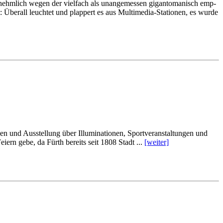
r­nehm­lich we­gen der viel­fach als un­an­ge­mes­sen gi­gan­to­ma­nisch emp­
 Über­all leuch­tet und plap­pert es aus Mul­ti­me­dia-Sta­tio­nen, es wur­de
 und Aus­stel­lung über Il­lu­mi­na­tio­nen, Sport­ver­an­stal­tun­gen und
i­ern ge­be, da Fürth be­reits seit 1808 Stadt ...
[wei­ter]