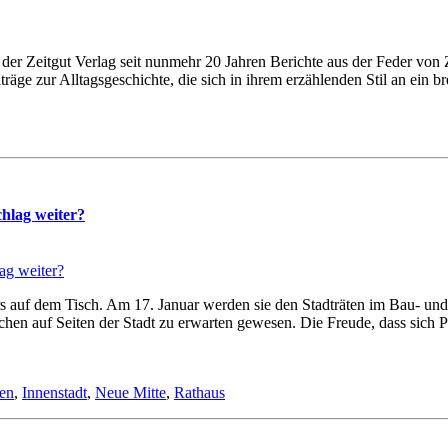
icht der Zeit­gut Ver­lag seit nun­mehr 20 Jah­ren Be­rich­te aus der Fe­der von
­trä­ge zur All­tags­ge­schich­te, die sich in ih­rem er­zäh­len­den Stil an ein bre
chlag wei­ter?
ters auf dem Tisch. Am 17. Ja­nu­ar wer­den sie den Stadt­rä­ten im Bau- un
li­chen auf Sei­ten der Stadt zu er­war­ten ge­we­sen. Die Freu­de, dass sich
ven
,
Innenstadt
,
Neue Mitte
,
Rathaus