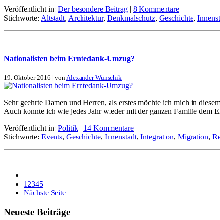
Veröffentlicht in:
Der besondere Beitrag
|
8 Kommentare
Stichworte:
Altstadt
,
Architektur
,
Denkmalschutz
,
Geschichte
,
Innenst
Na­tio­na­li­sten beim Ern­te­dank-Um­zug?
19. Oktober 2016 | von
Alexander Wunschik
Sehr ge­ehr­te Da­men und Her­ren, als er­stes möch­te ich mich in die­sem of
Auch konn­te ich wie je­des Jahr wie­der mit der gan­zen Fa­mi­lie dem Ern­
Veröffentlicht in:
Politik
|
14 Kommentare
Stichworte:
Events
,
Geschichte
,
Innenstadt
,
Integration
,
Migration
,
Re
1
2
3
4
5
Nächste Seite
Neue­ste Bei­trä­ge