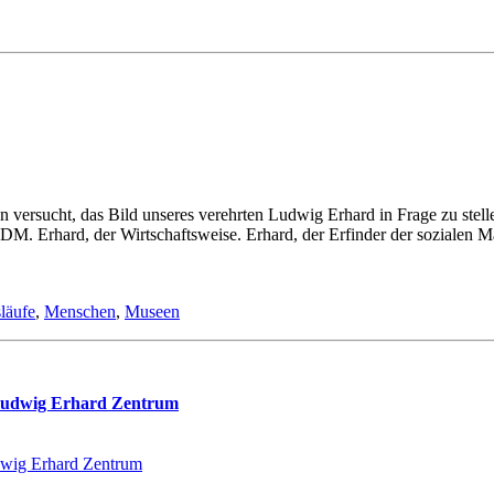
 ver­sucht, das Bild un­se­res ver­ehr­ten Lud­wig Er­hard in Fra­ge zu stel­l
M. Er­hard, der Wirt­schafts­wei­se. Er­hard, der Er­fin­der der so­zia­len Mar
läufe
,
Menschen
,
Museen
 Lud­wig Er­hard Zen­trum