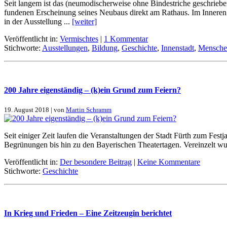
Seit lan­gem ist das (neu­mo­di­scher­wei­se oh­ne Bin­de­stri­che ge­schrie­
fun­de­nen Er­schei­nung sei­nes Neu­baus di­rekt am Rat­haus. Im In­ne­ren 
in der Aus­stel­lung ...
[wei­ter]
Veröffentlicht in:
Vermischtes
|
1 Kommentar
Stichworte:
Ausstellungen
,
Bildung
,
Geschichte
,
Innenstadt
,
Mensche
200 Jah­re ei­gen­stän­dig – (k)ein Grund zum Fei­ern?
19. August 2018 | von
Martin Schramm
Seit ei­ni­ger Zeit lau­fen die Ver­an­stal­tun­gen der Stadt Fürth zum Fest­
Be­grü­nun­gen bis hin zu den Baye­ri­schen Thea­ter­ta­gen. Ver­ein­zelt w
Veröffentlicht in:
Der besondere Beitrag
|
Keine Kommentare
Stichworte:
Geschichte
In Krieg und Frie­den – Ei­ne Zeit­zeu­gin be­rich­tet