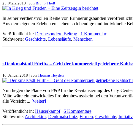
25. März 2018 | von
Bruno Thoß
In sei­ner ver­dienst­vol­len Rei­he von Er­in­ne­rungs­bän­den ver­öf­fent­l
Aus dem ei­ge­nen Er­le­ben ent­ste­hen so le­ben­di­ge und in­di­vi­du­el­le Bei
Veröffentlicht in:
Der besondere Beitrag
|
1 Kommentar
Stichworte:
Geschichte
,
Lebensläufe
,
Menschen
»Denk­mal­stadt Fürth« – Geht der kom­mer­zi­ell ge­trie­be­ne Kahl­s
16. Januar 2018 | von
Thomas Heyden
Nun lie­gen die Plä­ne von P&P für die Re­vi­ta­li­sie­rung des Ci­ty-Cen­
Mit­te wä­re ein ent­wickel­tes Pro­blem­be­wusst­sein bei den Ver­ant­wort­
al­le Vor­sicht ...
[wei­ter]
Veröffentlicht in:
Häuserkampf
|
6 Kommentare
Stichworte:
Architektur
,
Denkmalschutz
,
Firmen
,
Geschichte
,
Initiati