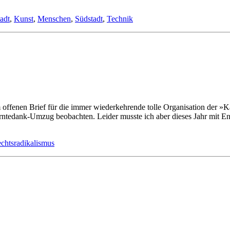
adt
,
Kunst
,
Menschen
,
Südstadt
,
Technik
­fe­nen Brief für die im­mer wie­der­keh­ren­de tol­le Or­ga­ni­sa­ti­on der »
te­dank-Um­zug be­ob­ach­ten. Lei­der muss­te ich aber die­ses Jahr mit Ent­s
chtsradikalismus