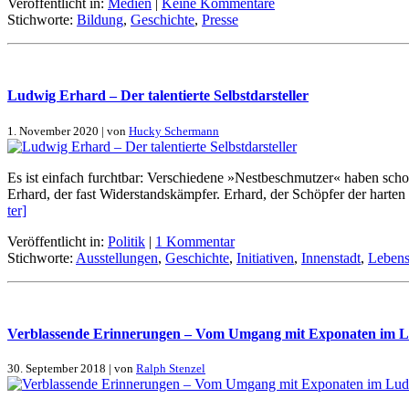
Veröffentlicht in:
Medien
|
Keine Kommentare
Stichworte:
Bildung
,
Geschichte
,
Presse
Lud­wig Er­hard – Der ta­len­tier­te Selbst­dar­stel­ler
1. November 2020 | von
Hucky Schermann
Es ist ein­fach furcht­bar: Ver­schie­de­ne »Nest­be­schmut­zer« ha­ben schon
Er­hard, der fast Wi­der­stands­kämp­fer. Er­hard, der Schöp­fer der har­ten D
ter]
Veröffentlicht in:
Politik
|
1 Kommentar
Stichworte:
Ausstellungen
,
Geschichte
,
Initiativen
,
Innenstadt
,
Lebens
Ver­blas­sen­de Er­in­ne­run­gen – Vom Um­gang mit Ex­po­na­ten im
30. September 2018 | von
Ralph Stenzel