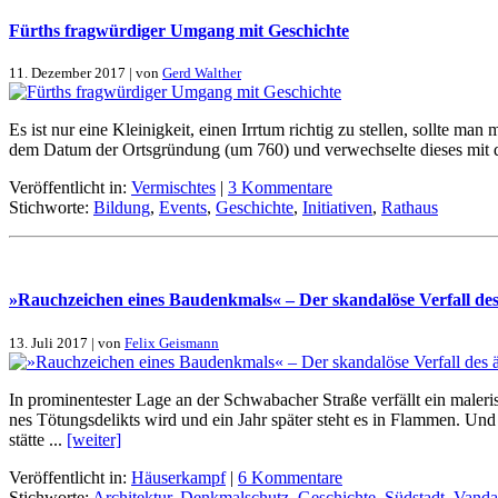
Fürths frag­wür­di­ger Um­gang mit Ge­schich­te
11. Dezember 2017 | von
Gerd Walther
Es ist nur ei­ne Klei­nig­keit, ei­nen Irr­tum rich­tig zu stel­len, soll­te m
dem Da­tum der Orts­grün­dung (um 760) und ver­wech­sel­te die­ses mit de
Veröffentlicht in:
Vermischtes
|
3 Kommentare
Stichworte:
Bildung
,
Events
,
Geschichte
,
Initiativen
,
Rathaus
»Rauch­zei­chen ei­nes Bau­denk­mals« – Der skan­da­lö­se Ver­fall des
13. Juli 2017 | von
Felix Geismann
In pro­mi­nen­te­ster La­ge an der Schwa­ba­cher Stra­ße ver­fällt ein ma­l
nes Tö­tungs­de­likts wird und ein Jahr spä­ter steht es in Flam­men. Und d
stät­te ...
[wei­ter]
Veröffentlicht in:
Häuserkampf
|
6 Kommentare
Stichworte:
Architektur
,
Denkmalschutz
,
Geschichte
,
Südstadt
,
Vanda