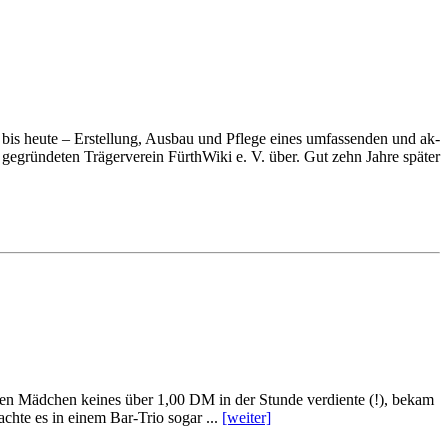
st bis heu­te – Er­stel­lung, Aus­bau und Pfle­ge ei­nes um­fas­sen­den und ak­
grün­de­ten Trä­ger­ver­ein Für­thWi­ki e. V. über. Gut zehn Jah­re spä­ter
g­ten Mäd­chen kei­nes über 1,00 DM in der Stun­de ver­dien­te (!), be­kam
rach­te es in ei­nem Bar-Trio so­gar ...
[wei­ter]