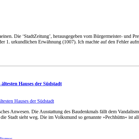
an mei­nen. Die ‘Stadt­Zei­tung’, her­aus­ge­ge­ben vom Bür­­ger­­mei­­ster- un
r 1. ur­kund­li­chen Er­wäh­nung (1007). Ich mach­te auf den Feh­ler auf­me
 äl­te­sten Hau­ses der Süd­stadt
e­ri­sches An­we­sen. Die Aus­stat­tung des Bau­denk­mals fällt dem Van­da­li
ie Stadt sieht weg. Die im Volks­mund so ge­nann­te »Pech­hüttn« ist al­les a
lismus