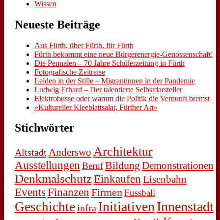
Wissen
Neue­ste Bei­trä­ge
Aus Fürth, über Fürth, für Fürth
Fürth be­kommt ei­ne neue Bür­ger­en­er­gie-Ge­nos­sen­schaft!
Die Pen­na­len – 70 Jah­re Schü­ler­zei­tung in Fürth
Fo­to­gra­fi­sche Zeit­rei­se
Lei­den in der Stil­le – Mi­gran­tin­nen in der Pan­de­mie
Lud­wig Er­hard – Der ta­len­tier­te Selbst­dar­stel­ler
Elek­tro­bus­se oder war­um die Po­li­tik die Ver­nunft bremst
»Kul­tu­rel­ler Klee­blatt­sa­lat, Für­ther Art«
Stich­wör­ter
Architektur
Anderswo
Altstadt
Ausstellungen
Bildung
Demonstrationen
Beruf
Denkmalschutz
Einkaufen
Eisenbahn
Events
Finanzen
Firmen
Fussball
Initiativen
Innenstadt
Geschichte
infra