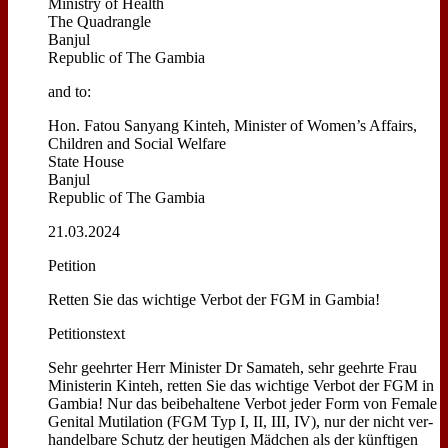
Mi­ni­stry of He­alth
The Quad­rang­le
Ban­jul
Re­pu­blic of The Gam­bia
and to:
Hon. Fatou San­yang Kinteh, Mi­ni­ster of Women’s Af­fairs,
Child­ren and So­cial Wel­fa­re
Sta­te Hou­se
Ban­jul
Re­pu­blic of The Gam­bia
21.03.2024
Pe­ti­ti­on
Ret­ten Sie das wich­ti­ge Ver­bot der FGM in Gam­bia!
Pe­ti­ti­ons­text
Sehr ge­ehr­ter Herr Mi­ni­ster Dr Sama­teh, sehr ge­ehr­te Frau
Mi­ni­ste­rin Kinteh, ret­ten Sie das wich­ti­ge Ver­bot der FGM in
Gam­bia! Nur das bei­be­hal­te­ne Ver­bot je­der Form von Fe­ma­le
Ge­ni­tal Mu­ti­la­ti­on (FGM Typ I, II, III, IV), nur der nicht ver­
han­del­ba­re Schutz der heu­ti­gen Mäd­chen als der künf­ti­gen