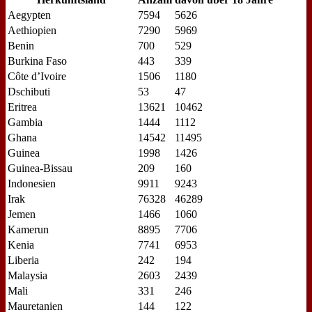
Aegyp­ten
7594
5626
Aethio­pi­en
7290
5969
Ben­in
700
529
Bur­ki­na Fa­so
443
339
Côte d’Ivoire
1506
1180
Dschi­bu­ti
53
47
Eri­trea
13621
10462
Gam­bia
1444
1112
Gha­na
14542
11495
Gui­nea
1998
1426
Gui­nea-Bis­sau
209
160
In­do­ne­si­en
9911
9243
Irak
76328
46289
Je­men
1466
1060
Ka­me­run
8895
7706
Ke­nia
7741
6953
Li­be­ria
242
194
Ma­lay­sia
2603
2439
Ma­li
331
246
Mau­re­ta­ni­en
144
122