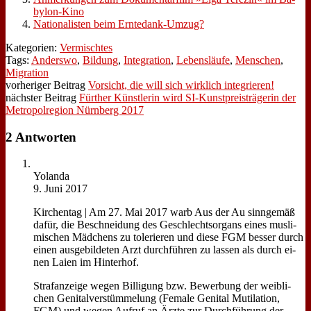
by­­­lon-Ki­­no
Na­tio­na­li­sten beim Ern­te­­dank-Um­­­zug?
Kategorien:
Vermischtes
Tags:
Anderswo
,
Bildung
,
Integration
,
Lebensläufe
,
Menschen
,
Migration
vorheriger Beitrag
Vorsicht, die will sich wirklich integrieren!
nächster Beitrag
Fürther Künstlerin wird SI-Kunstpreisträgerin der
Metropolregion Nürnberg 2017
2 Antworten
Yo­lan­da
9. Juni 2017
Kir­chen­tag | Am 27. Mai 2017 warb Aus der Au sinn­ge­mäß
da­für, die Be­schnei­dung des Ge­schlechts­or­gans ei­nes mus­li­
mi­schen Mäd­chens zu to­le­rie­ren und die­se FGM bes­ser durch
ei­nen aus­ge­bil­de­ten Arzt durch­füh­ren zu las­sen als durch ei­
nen Lai­en im Hin­ter­hof.
Straf­an­zei­ge we­gen Bil­li­gung bzw. Be­wer­bung der weib­li­
chen Ge­ni­tal­ver­stüm­me­lung (Fe­ma­le Ge­ni­tal Mu­ti­la­ti­on,
FGM) und we­gen Auf­ruf an Ärz­te zur Durch­füh­rung der