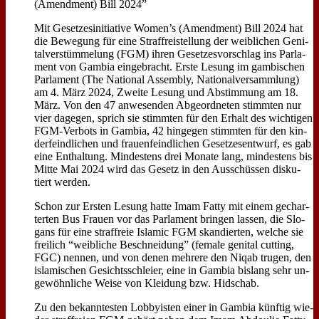
(Amend­ment) Bill 2024”
Mit Ge­set­zes­in­itia­ti­ve Women’s (Amend­ment) Bill 2024 hat
die Be­we­gung für ei­ne Straf­frei­stel­lung der weib­li­chen Ge­ni­
tal­ver­stüm­me­lung (FGM) ih­ren Ge­set­zes­vor­schlag ins Par­la­
ment von Gam­bia ein­ge­bracht. Er­ste Le­sung im gam­bi­schen
Par­la­ment (The Na­tio­nal As­sem­bly, Na­tio­nal­ver­samm­lung)
am 4. März 2024, Zwei­te Le­sung und Ab­stim­mung am 18.
März. Von den 47 an­we­sen­den Ab­ge­ord­ne­ten stimm­ten nur
vier da­ge­gen, sprich sie stimm­ten für den Er­halt des wich­ti­gen
FGM-Ver­bots in Gam­bia, 42 hin­ge­gen stimm­ten für den kin­
der­feind­li­chen und frau­en­feind­li­chen Ge­set­zes­ent­wurf, es gab
ei­ne Ent­hal­tung. Min­de­stens drei Mo­na­te lang, min­de­stens bis
Mit­te Mai 2024 wird das Ge­setz in den Aus­schüs­sen dis­ku­
tiert wer­den.
Schon zur Er­sten Le­sung hat­te Imam Fat­ty mit ei­nem ge­char­
ter­ten Bus Frau­en vor das Par­la­ment brin­gen las­sen, die Slo­
gans für ei­ne straf­freie Is­la­mic FGM skan­dier­ten, wel­che sie
frei­lich “weib­li­che Be­schnei­dung” (fe­ma­le ge­ni­tal cut­ting,
FGC) nen­nen, und von de­nen meh­re­re den Ni­qab tru­gen, den
is­la­mi­schen Ge­sichts­schlei­er, ei­ne in Gam­bia bis­lang sehr un­
ge­wöhn­li­che Wei­se von Klei­dung bzw. Hid­schab.
Zu den be­kann­te­sten Lob­by­isten ei­ner in Gam­bia künf­tig wie­