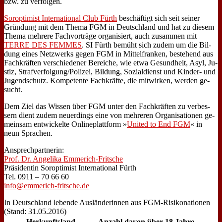
bzw. zu ver­fol­gen.
Sor­op­ti­mist In­ter­na­tio­nal Club Fürth
be­schäf­tigt sich seit sei­ner
Grün­dung mit dem The­ma FGM in Deutsch­land und hat zu die­sem
The­ma meh­re­re Fach­vor­trä­ge or­ga­ni­siert, auch zu­sam­men mit
TERRE DES FEMMES
. SI Fürth be­müht sich zu­dem um die Bil­
dung ei­nes Netz­werks ge­gen FGM in Mit­tel­fran­ken, be­stehend aus
Fach­kräf­ten ver­schie­de­ner Be­rei­che, wie et­wa Ge­sund­heit, Asyl, Ju­
stiz, Strafverfolgung/Polizei, Bil­dung, So­zi­al­dienst und Kin­der- und
Ju­gend­schutz. Kom­pe­ten­te Fach­kräf­te, die mit­wir­ken, wer­den ge­
sucht.
Dem Ziel das Wis­sen über FGM un­ter den Fach­kräf­ten zu ver­bes­
sern dient zu­dem neu­er­dings ei­ne von meh­re­ren Or­ga­ni­sa­tio­nen ge­
mein­sam ent­wickel­te On­line­platt­form »
United to End FGM
« in
neun Spra­chen.
An­sprech­part­ne­rin:
Prof. Dr. An­ge­li­ka Em­me­rich-Frit­sche
Prä­si­den­tin Sor­op­ti­mist In­ter­na­tio­nal Fürth
Tel. 0911 – 70 66 60
info@emmerich-fritsche.de
In Deutsch­land le­ben­de Aus­län­de­rin­nen aus FGM-Ri­si­ko­na­tio­nen
(Stand: 31.05.2016)
Her­kunfts­land
An­zahl
da­von über 18 Jah­re