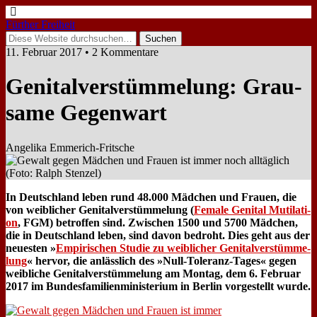
Fürther Freiheit
11. Februar 2017 • 2 Kommentare
Ge­ni­tal­ver­stüm­me­lung: Grau­
sa­me Ge­gen­wart
Angelika Emmerich-Fritsche
In Deutsch­land le­ben rund 48.000 Mäd­chen und Frau­en, die
von weib­li­cher Ge­ni­tal­ver­stüm­me­lung (
Fe­ma­le Ge­ni­tal Mu­ti­la­ti­
on
, FGM) be­trof­fen sind. Zwi­schen 1500 und 5700 Mäd­chen,
die in Deutsch­land le­ben, sind da­von be­droht. Dies geht aus der
neue­sten »
Em­pi­ri­schen Stu­die zu weib­li­cher Ge­ni­tal­ver­stüm­me­
lung
« her­vor, die an­läss­lich des »Null-To­le­ranz-Ta­ges« ge­gen
weib­li­che Ge­ni­tal­ver­stüm­me­lung am Mon­tag, dem 6. Fe­bru­ar
2017 im Bun­des­fa­mi­li­en­mi­ni­ste­ri­um in Ber­lin vor­ge­stellt wur­de.