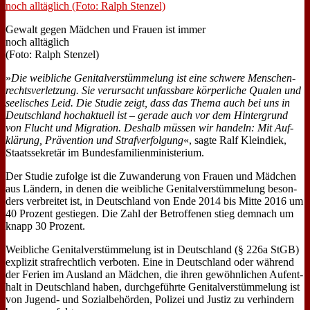
Ge­walt ge­gen Mäd­chen und Frau­en ist im­mer
noch all­täg­lich
(Fo­to: Ralph Sten­zel)
»
Die weib­li­che Ge­ni­tal­ver­stüm­me­lung ist ei­ne schwe­re Men­schen­
rechts­ver­let­zung. Sie ver­ur­sacht un­fass­ba­re kör­per­li­che Qua­len und
see­li­sches Leid. Die Stu­die zeigt, dass das The­ma auch bei uns in
Deutsch­land hoch­ak­tu­ell ist – ge­ra­de auch vor dem Hin­ter­grund
von Flucht und Mi­gra­ti­on. Des­halb müs­sen wir han­deln: Mit Auf­
klä­rung, Prä­ven­ti­on und Straf­ver­fol­gung
«, sag­te Ralf Klein­diek,
Staats­se­kre­tär im Bun­des­fa­mi­li­en­mi­ni­ste­ri­um.
Der Stu­die zu­fol­ge ist die Zu­wan­de­rung von Frau­en und Mäd­chen
aus Län­dern, in de­nen die weib­li­che Ge­ni­tal­ver­stüm­me­lung be­son­
ders ver­brei­tet ist, in Deutsch­land von En­de 2014 bis Mit­te 2016 um
40 Pro­zent ge­stie­gen. Die Zahl der Be­trof­fe­nen stieg dem­nach um
knapp 30 Pro­zent.
Weib­li­che Ge­ni­tal­ver­stüm­me­lung ist in Deutsch­land (§ 226a StGB)
ex­pli­zit straf­recht­lich ver­bo­ten. Ei­ne in Deutsch­land oder wäh­rend
der Fe­ri­en im Aus­land an Mäd­chen, die ih­ren ge­wöhn­li­chen Auf­ent­
halt in Deutsch­land ha­ben, durch­ge­führ­te Ge­ni­tal­ver­stüm­me­lung ist
von Ju­gend- und So­zi­al­be­hör­den, Po­li­zei und Ju­stiz zu ver­hin­dern