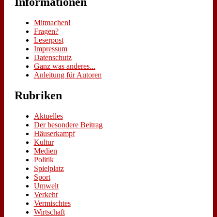
In­for­ma­tio­nen
Mit­ma­chen!
Fra­gen?
Le­ser­post
Im­pres­sum
Da­ten­schutz
Ganz was an­de­res...
An­lei­tung für Au­toren
Ru­bri­ken
Aktuelles
Der besondere Beitrag
Häuserkampf
Kultur
Medien
Politik
Spielplatz
Sport
Umwelt
Verkehr
Vermischtes
Wirtschaft