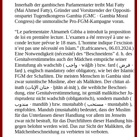
In­ner­halb der gam­bi­schen Par­la­men­ta­ri­er treibt Mai Fat­ty
(Mai Ah­med Fat­ty), Grün­der und Vor­sit­zen­der der Op­po­si­ti­
ons­par­tei Tu­gend­kon­gress Gam­bia (GMC · Gam­bia Mo­ral
Con­gress) die un­mo­ra­li­sche Pro-FGM-Kam­pa­gne vor­an.
“Le par­le­men­tai­re Al­mameh Gib­ba a in­tro­duit la pro­po­si­ti­on
de loi en pre­miè­re lec­tu­re. L’examen a été ren­voyé à une se­
con­de lec­tu­re pré­vue le 18 mars. L’homme in­di­que l’excision
n’est pas une né­ces­si­té en Is­lam.” (fr.africanews, 06.03.2024.)
Ei­ne Not­wen­dig­keit (né­ces­si­té) des “Be­schnei­dens” d. h. des
Ge­ni­tal­ver­stüm­melns auch der Mäd­chen ent­sprä­che sei­ner
Ein­stu­fung als wad­schib ( واجب · wāǧib ) bzw. fard ( فرض ·
farḍ ), eng­lisch man­da­to­ry oder ob­li­ga­to­ry, wie bei der Is­la­mic
FGM der Scha­fii­ten. Die mei­sten Men­schen in Gam­bia sind
zwar sun­ni­ti­sche Mus­li­me, aber als Ma­li­ki­ten. Der chit­an al-
in­ath (ختان الإناث · ḫitān al-in­āṯ ), die weib­li­che Be­schnei­
dung, ei­ne Ge­ni­tal­ver­stüm­me­lung, ist ge­mäß ma­li­ki­ti­scher Ju­
ris­pru­denz nicht wad­schib (ob­li­ga­to­risch), son­dern man­dub (
مندوب · man­dūb ) bzw. mu­sta­habb ( مستحب · mu­staḥabb ),
emp­foh­len. Man­dub (mu­sta­habb) be­deu­tet, dass der Mus­lim
für das Un­ter­las­sen die­ser Hand­lung vor al­lem im Jen­seits
zwar nicht be­straft, für das Durch­füh­ren die­ser Hand­lung hin­
ge­gen be­lohnt wer­den wird. Das zur Sicht der Ma­li­ki­ten, die
Mäd­chen­be­schnei­dung zu ver­bie­ten ist ver­bo­ten.