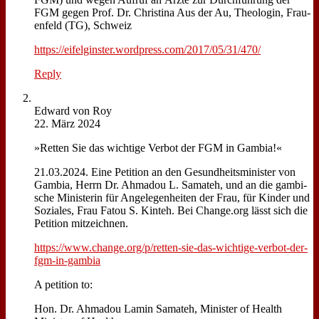
FGM ge­gen Prof. Dr. Chri­sti­na Aus der Au, Theo­lo­gin, Frau­
en­feld (TG), Schweiz
https://eifelginster.wordpress.com/2017/05/31/470/
Reply
Ed­ward von Roy
22. März 2024
»Ret­ten Sie das wich­ti­ge Ver­bot der FGM in Gam­bia!«
21.03.2024. Ei­ne Pe­ti­ti­on an den Ge­sund­heits­mi­ni­ster von
Gam­bia, Herrn Dr. Ah­ma­dou L. Sama­teh, und an die gam­bi­
sche Mi­ni­ste­rin für An­ge­le­gen­hei­ten der Frau, für Kin­der und
So­zia­les, Frau Fatou S. Kinteh. Bei Change.org lässt sich die
Pe­ti­ti­on mit­zeich­nen.
https://www.change.org/p/retten-sie-das-wichtige-verbot-der-
fgm-in-gambia
A pe­ti­ti­on to:
Hon. Dr. Ah­ma­dou La­min Sama­teh, Mi­ni­ster of He­alth