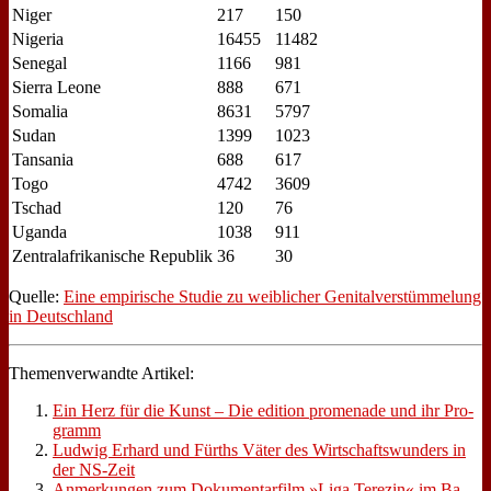
Ni­ger
217
150
Ni­ge­ria
16455
11482
Se­ne­gal
1166
981
Si­er­ra Leo­ne
888
671
So­ma­lia
8631
5797
Su­dan
1399
1023
Tan­sa­nia
688
617
To­go
4742
3609
Tschad
120
76
Ugan­da
1038
911
Zen­tral­afri­ka­ni­sche Re­pu­blik
36
30
Quel­le:
Ei­ne em­pi­ri­sche Stu­die zu weib­li­cher Ge­ni­tal­ver­stüm­me­lung
in Deutsch­land
The­men­ver­wand­te Ar­ti­kel:
Ein Herz für die Kunst – Die edi­ti­on pro­me­na­de und ihr Pro­
gramm
Lud­wig Er­hard und Fürths Vä­ter des Wirt­schafts­wun­ders in
der NS-Zeit
An­mer­kun­gen zum Do­ku­men­tar­film »Li­ga Te­re­zin« im Ba­­