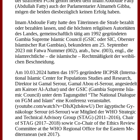
der straf­frei­en FGM ge­hört ne­ben dem Imam Ab­doulie Fat­ty
(Ab­dul­lah Fat­ty) auch der Par­la­men­ta­ri­er Al­mameh Gib­ba,
mö­gen die bei­den dies­be­züg­lich kei­nen Er­folg ha­ben.
Imam Ab­doulie Fat­ty hat­te den Tä­te­rin­nen die Stra­fe be­zahlt
oder be­zah­len las­sen, und die höch­sten re­li­giö­sen Au­to­ri­tä­ten
des Lan­des, ge­mein­schaft­lich tä­tig am 1992 ge­grün­de­ten
Gam­bia Su­pre­me Is­la­mic Coun­cil (GSIC oder SIC, Ober­ster
Is­la­mi­scher Rat Gam­bi­as), be­kun­de­ten am 25. Sep­tem­ber
2023 mit Fat­wa Num­mer (002), arab., bzw. (003), engl., die
is­lam­recht­li­che – die is­la­mi­sche – Recht­mä­ßig­keit der weib­li­
chen Be­schnei­dung.
Am 10.03.2024 hat­ten das 1975 ge­grün­de­te IICPSR (In­ter­na­
tio­nal Is­la­mic Cen­ter for Po­pu­la­ti­ons Stu­dies and Re­se­arch,
Di­rek­tor ist Gam­al Se­rour, Gam­al Abou el-Se­rour, an­ge­sie­delt
am Kai­ro­er Al-Az­har) und der GSIC (Gam­bia Su­pre­me Is­la­
mic Coun­cil) un­ter dem Ta­gungs­ti­tel “The Na­tio­nal Dia­lo­gue
on FGM and Is­lam” ei­ne Kon­fe­renz ver­an­stal­tet.
(youtube.com/watch?v=DIsJQzh4owU) Der ägyp­ti­sche Gy­
nä­ko­lo­ge Se­rour (el-Se­rour) war Mit­glied der WHO Stra­te­gic
and Tech­ni­cal Ad­vi­so­ry Group (STAG) (2011–2016), Chair
of STAG (2017–2018) so­wie Co-Chair of the Ethics Re­view
Com­mit­tee at the WHO Re­gio­nal Of­fice for the Ea­stern Me­
di­ter­ra­ne­an (seit 2017).