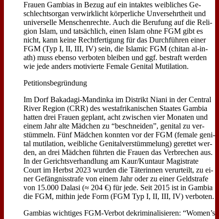
Frau­en Gam­bi­as in Be­zug auf ein in­tak­tes weib­li­ches Ge­
schlechts­or­gan ver­wirk­licht kör­per­li­che Un­ver­sehrt­heit und
uni­ver­sel­le Men­schen­rech­te. Auch die Be­ru­fung auf die Re­li­
gi­on Is­lam, und tat­säch­lich, ei­nen Is­lam oh­ne FGM gibt es
nicht, kann kei­ne Recht­fer­ti­gung für das Durch­füh­ren ei­ner
FGM (Typ I, II, III, IV) sein, die Is­la­mic FGM (chit­an al-in­
ath) muss eben­so ver­bo­ten blei­ben und ggf. be­straft wer­den
wie je­de an­ders mo­ti­vier­te Fe­ma­le Ge­ni­tal Mu­ti­la­ti­on.
Pe­ti­ti­ons­be­grün­dung
Im Dorf Bak­a­da­gi-Man­din­ka im Di­strikt Nia­ni in der Cen­tral
Ri­ver Re­gi­on (CRR) des west­afri­ka­ni­schen Staa­tes Gam­bia
hat­ten drei Frau­en ge­plant, acht zwi­schen vier Mo­na­ten und
ei­nem Jahr al­te Mäd­chen zu “be­schnei­den”, ge­ni­tal zu ver­
stüm­meln. Fünf Mäd­chen konn­ten vor der FGM (fe­ma­le ge­ni­
tal mu­ti­la­ti­on, weib­li­che Ge­ni­tal­ver­stüm­me­lung) ge­ret­tet wer­
den, an drei Mäd­chen führ­ten die Frau­en das Ver­bre­chen aus.
In der Ge­richts­ver­hand­lung am Kaur/Kuntaur Ma­gi­stra­te
Court im Herbst 2023 wur­den die Tä­te­rin­nen ver­ur­teilt, zu ei­
ner Ge­fäng­nis­stra­fe von ei­nem Jahr oder zu ei­ner Geld­stra­fe
von 15.000 Da­la­si (≈ 204 €) für je­de. Seit 2015 ist in Gam­bia
die FGM, mit­hin je­de Form (FGM Typ I, II, III, IV) ver­bo­ten.
Gam­bi­as wich­ti­ges FGM-Ver­bot de­kri­mi­na­li­sie­ren: “Women’s