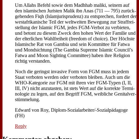
Um Al­lahs Be­fehl so­wie dem Madhhab ma­li­ki, sei­nem auf
den is­la­mi­schen Ju­ri­sten Ma­lik ibn Anas (711 — 795) zu­rück­
ge­hen­den Fi­qh (Is­lam­ju­ris­pru­denz) zu ent­spre­chen, for­dert der
west­afri­ka­ni­sche Teil der welt­wei­ten Be­we­gung zur Straf­frei­
stel­lung der Is­la­mic FGM, je­des FGM-Ver­bot zu ver­bie­ten,
und be­tont zu die­sem Zweck den ho­hen Wert der Fa­mi­lie und
der el­ter­li­chen Wahl­frei­heit (free­dom of choice). Der Höch­ste
Is­la­mi­sche Rat von Gam­bia und sein Kom­mit­tee für Fat­wa
und Mond­sich­tung (The Gam­bia Su­pre­me Is­la­mic Council’s
Fat­wa and Moon Sight­ing Com­mit­tee) ha­ben ih­re Re­li­gi­on
rich­tig ver­stan­den.
Noch die ge­ringst in­va­si­ve Form von FGM muss in je­dem
Staat ver­bo­ten wer­den oder ver­bo­ten blei­ben. Auch um die
WHO-Ka­te­go­rie zur FGM mit ih­ren vier FGM-Ty­pen (I, II,
III, IV) nicht an­zu­ta­sten, ist stets Wert auf die kor­rek­te Ter­mi­
no­lo­gie zu le­gen, auf den Be­griff FGM, weib­li­che Ge­ni­tal­ver­
stüm­me­lung.
Ed­ward von Roy, Di­plom-So­zi­al­ar­bei­ter/-So­zi­al­päd­ago­ge
(FH)
Reply