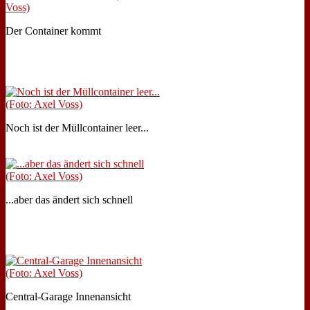
Der Con­tai­ner kommt
Noch ist der Müll­con­tai­ner leer...
...aber das än­dert sich schnell
Cen­tral-Ga­ra­ge In­nen­an­sicht