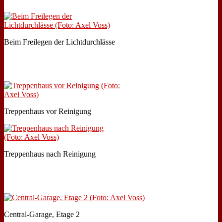
Beim Frei­le­gen der Licht­durch­läs­se
Trep­pen­haus vor Rei­ni­gung
Trep­pen­haus nach Rei­ni­gung
Cen­tral-Ga­ra­ge, Eta­ge 2