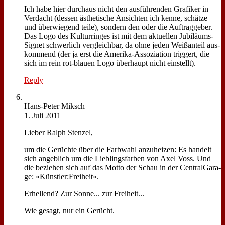
Ich ha­be hier durch­aus nicht den aus­füh­ren­den Gra­fi­ker in
Ver­dacht (des­sen äs­the­ti­sche An­sich­ten ich ken­ne, schät­ze
und über­wie­gend tei­le), son­dern den oder die Auf­trag­ge­ber.
Das Lo­go des Kul­tur­rin­ges ist mit dem ak­tu­el­len Ju­bi­lä­ums-
Si­gnet schwer­lich ver­gleich­bar, da oh­ne je­den Weiß­an­teil aus­
kom­mend (der ja erst die Ame­ri­ka-As­so­zia­ti­on trig­gert, die
sich im rein rot-blau­en Lo­go über­haupt nicht ein­stellt).
Reply
Hans-Pe­ter Miksch
1. Juli 2011
Lie­ber Ralph Sten­zel,
um die Ge­rüch­te über die Farb­wahl an­zu­hei­zen: Es han­delt
sich an­geb­lich um die Lieb­lings­far­ben von Axel Voss. Und
die be­zie­hen sich auf das Mot­to der Schau in der Cen­tral­Ga­ra­
ge: »Künstler:Freiheit«.
Er­hel­lend? Zur Son­ne... zur Frei­heit...
Wie ge­sagt, nur ein Ge­rücht.