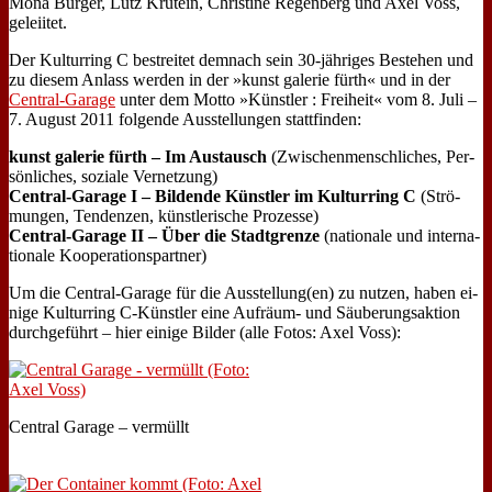
Mo­na Bur­ger, Lutz Krutein, Chri­sti­ne Re­gen­berg und Axel Voss,
ge­leii­tet.
Der Kul­tur­ring C be­strei­tet dem­nach sein 30-jäh­ri­ges Be­stehen und
zu die­sem An­lass wer­den in der »kunst ga­le­rie fürth« und in der
Cen­tral-Ga­ra­ge
un­ter dem Mot­to »Künst­ler : Frei­heit« vom 8. Ju­li –
7. Au­gust 2011 fol­gen­de Aus­stel­lun­gen statt­fin­den:
kunst ga­le­rie fürth – Im Aus­tausch
(Zwi­schen­mensch­li­ches, Per­
sön­li­ches, so­zia­le Ver­net­zung)
Cen­tral-Ga­ra­ge I – Bil­den­de Künst­ler im Kul­tur­ring C
(Strö­
mun­gen, Ten­den­zen, künst­le­ri­sche Pro­zes­se)
Cen­tral-Ga­ra­ge II – Über die Stadt­gren­ze
(na­tio­na­le und in­ter­na­
tio­na­le Ko­ope­ra­ti­ons­part­ner)
Um die Cen­tral-Ga­ra­ge für die Ausstellung(en) zu nut­zen, ha­ben ei­
ni­ge Kul­tur­ring C‑Künstler ei­ne Auf­räum- und Säu­be­rungs­ak­ti­on
durch­ge­führt – hier ei­ni­ge Bil­der (al­le Fo­tos: Axel Voss):
Cen­tral Ga­ra­ge – ver­müllt