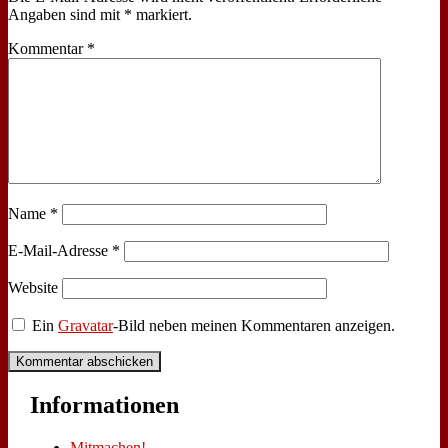
Angaben sind mit
*
markiert.
Kommentar
*
Name
*
E-Mail-Adresse
*
Website
Ein
Gravatar
-Bild neben meinen Kommentaren anzeigen.
In­for­ma­tio­nen
Mit­ma­chen!