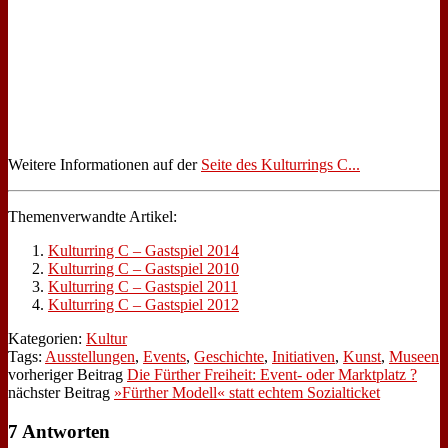
Wei­te­re In­for­ma­tio­nen auf der
Sei­te des Kul­tur­rings C...
The­men­ver­wand­te Ar­ti­kel:
Kul­tur­ring C – Gast­spiel 2014
Kul­tur­ring C – Gast­spiel 2010
Kul­tur­ring C – Gast­spiel 2011
Kul­tur­ring C – Gast­spiel 2012
Kategorien:
Kultur
Tags:
Ausstellungen
,
Events
,
Geschichte
,
Initiativen
,
Kunst
,
Museen
vorheriger Beitrag
Die Fürther Freiheit: Event- oder Marktplatz ?
nächster Beitrag
»Fürther Modell« statt echtem Sozialticket
7 Antworten