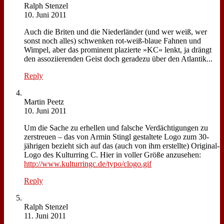
Ralph Sten­zel
10. Juni 2011
Auch die Bri­ten und die Nie­der­län­der (und wer weiß, wer
sonst noch al­les) schwen­ken rot-weiß-blaue Fah­nen und
Wim­pel, aber das pro­mi­nent pla­zier­te »KC« lenkt, ja drängt
den as­so­zi­ie­ren­den Geist doch ge­ra­de­zu über den At­lan­tik...
Reply
Mar­tin Peetz
10. Juni 2011
Um die Sa­che zu er­hel­len und fal­sche Ver­däch­ti­gun­gen zu
zer­streu­en – das von Ar­min Stingl ge­stal­te­te Lo­go zum 30-
jäh­ri­gen be­zieht sich auf das (auch von ihm er­stell­te) Ori­gi­nal-
Lo­go des Kul­tur­ring C. Hier in vol­ler Grö­ße an­zu­se­hen:
http://www.kulturringc.de/typo/clogo.gif
Reply
Ralph Sten­zel
11. Juni 2011