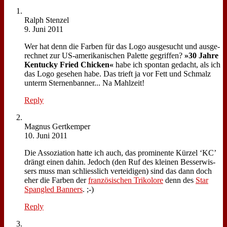
Ralph Sten­zel
9. Juni 2011
Wer hat denn die Far­ben für das Lo­go aus­ge­sucht und aus­ge­
rech­net zur US-ame­ri­ka­ni­schen Pa­let­te ge­grif­fen?
»30 Jah­re
Ken­tucky Fried Chicken«
ha­be ich spon­tan ge­dacht, als ich
das Lo­go ge­se­hen ha­be. Das trieft ja vor Fett und Schmalz
un­term Ster­nen­ban­ner... Na Mahl­zeit!
Reply
Ma­gnus Gertk­em­per
10. Juni 2011
Die As­so­zia­ti­on hat­te ich auch, das pro­mi­nen­te Kür­zel ‘KC’
drängt ei­nen da­hin. Je­doch (den Ruf des klei­nen Bes­ser­wis­
sers muss man schliess­lich ver­tei­di­gen) sind das dann doch
eher die Far­ben der
fran­zö­si­schen Tri­ko­lo­re
denn des
Star
Span­gled Ban­ners
. ;-)
Reply