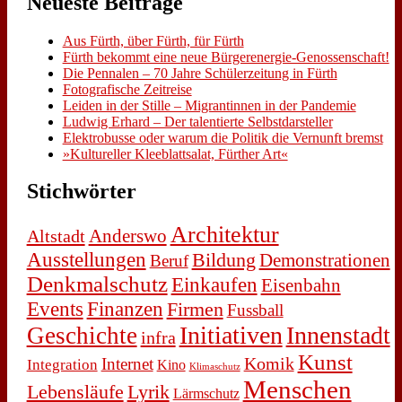
Neue­ste Bei­trä­ge
Aus Fürth, über Fürth, für Fürth
Fürth be­kommt ei­ne neue Bür­ger­en­er­gie-Ge­nos­sen­schaft!
Die Pen­na­len – 70 Jah­re Schü­ler­zei­tung in Fürth
Fo­to­gra­fi­sche Zeit­rei­se
Lei­den in der Stil­le – Mi­gran­tin­nen in der Pan­de­mie
Lud­wig Er­hard – Der ta­len­tier­te Selbst­dar­stel­ler
Elek­tro­bus­se oder war­um die Po­li­tik die Ver­nunft bremst
»Kul­tu­rel­ler Klee­blatt­sa­lat, Für­ther Art«
Stich­wör­ter
Architektur
Anderswo
Altstadt
Ausstellungen
Bildung
Demonstrationen
Beruf
Denkmalschutz
Einkaufen
Eisenbahn
Events
Finanzen
Firmen
Fussball
Initiativen
Innenstadt
Geschichte
infra
Kunst
Komik
Internet
Integration
Kino
Klimaschutz
Menschen
Lebensläufe
Lyrik
Lärmschutz