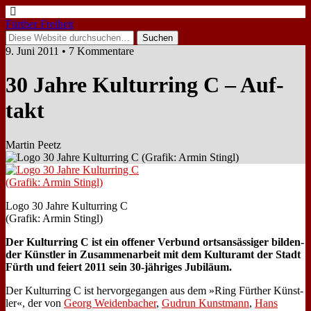
Fürther Freiheit
9. Juni 2011 • 7 Kommentare
30 Jah­re Kul­tur­ring C – Auf­
takt
Martin Peetz
Lo­go 30 Jah­re Kul­tur­ring C
(Gra­fik: Ar­min Stingl)
Der Kul­tur­ring C ist ein of­fe­ner Ver­bund orts­an­säs­si­ger bil­den­
der Künst­ler in Zu­sam­men­ar­beit mit dem Kul­tur­amt der Stadt
Fürth und fei­ert 2011 sein 30-jäh­ri­ges Ju­bi­lä­um.
Der Kul­tur­ring C ist her­vor­ge­gan­gen aus dem »Ring Für­ther Künst­
ler«, der von
Ge­org Wei­den­ba­cher
,
Gud­run Kunst­mann
,
Hans