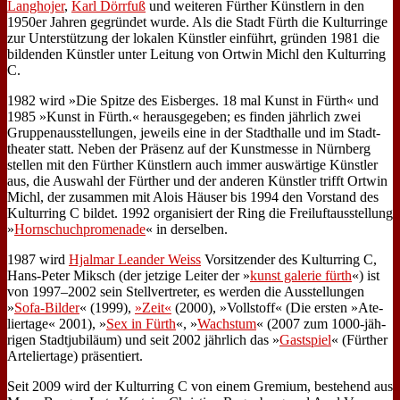
Lang­ho­jer
,
Karl Dörr­fuß
und wei­te­ren Für­ther Künst­lern in den
1950er Jah­ren ge­grün­det wur­de. Als die Stadt Fürth die Kul­tur­rin­ge
zur Un­ter­stüt­zung der lo­ka­len Künst­ler ein­führt, grün­den 1981 die
bil­den­den Künst­ler un­ter Lei­tung von Ort­win Mi­chl den Kul­tur­ring
C.
1982 wird »Die Spit­ze des Eis­ber­ges. 18 mal Kunst in Fürth« und
1985 »Kunst in Fürth.« her­aus­ge­ge­ben; es fin­den jähr­lich zwei
Grup­pen­aus­stel­lun­gen, je­weils ei­ne in der Stadt­hal­le und im Stadt­
thea­ter statt. Ne­ben der Prä­senz auf der Kunst­mes­se in Nürn­berg
stel­len mit den Für­ther Künst­lern auch im­mer aus­wär­ti­ge Künst­ler
aus, die Aus­wahl der Für­ther und der an­de­ren Künst­ler trifft Ort­win
Mi­chl, der zu­sam­men mit Alo­is Häu­ser bis 1994 den Vor­stand des
Kul­tur­ring C bil­det. 1992 or­ga­ni­siert der Ring die Frei­luft­aus­stel­lung
»
Horn­schuch­pro­me­na­de
« in der­sel­ben.
1987 wird
Hjal­mar Le­an­der Weiss
Vor­sit­zen­der des Kul­tur­ring C,
Hans-Pe­ter Miksch (der jet­zi­ge Lei­ter der »
kunst ga­le­rie fürth
«) ist
von 1997–2002 sein Stell­ver­tre­ter, es wer­den die Aus­stel­lun­gen
»
So­fa-Bil­der
« (1999),
»Zeit«
(2000), »Voll­stoff« (Die er­sten »Ate­
lier­ta­ge« 2001), »
Sex in Fürth
«, »
Wachs­tum
« (2007 zum 1000-jäh­
ri­gen Stadt­ju­bi­lä­um) und seit 2002 jähr­lich das »
Gast­spiel
« (Für­ther
Ar­te­lier­ta­ge) prä­sen­tiert.
Seit 2009 wird der Kul­tur­ring C von ei­nem Gre­mi­um, be­stehend aus