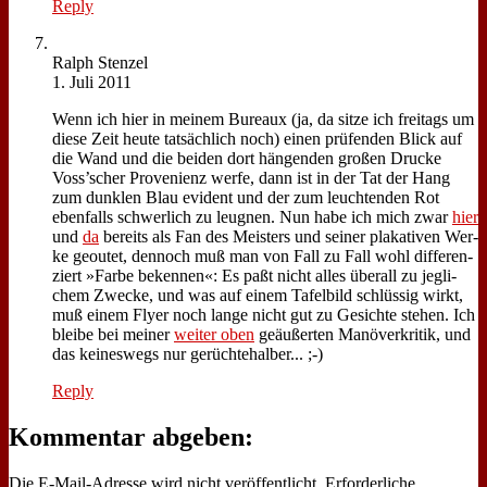
Reply
Ralph Sten­zel
1. Juli 2011
Wenn ich hier in mei­nem Bu­reaux (ja, da sit­ze ich frei­tags um
die­se Zeit heu­te tat­säch­lich noch) ei­nen prü­fen­den Blick auf
die Wand und die bei­den dort hän­gen­den gro­ßen Drucke
Voss’scher Pro­ve­ni­enz wer­fe, dann ist in der Tat der Hang
zum dunk­len Blau evi­dent und der zum leuch­ten­den Rot
eben­falls schwer­lich zu leug­nen. Nun ha­be ich mich zwar
hier
und
da
be­reits als Fan des Mei­sters und sei­ner pla­ka­ti­ven Wer­
ke ge­outet, den­noch muß man von Fall zu Fall wohl dif­fe­ren­
ziert »Far­be be­ken­nen«: Es paßt nicht al­les über­all zu jeg­li­
chem Zwecke, und was auf ei­nem Ta­fel­bild schlüs­sig wirkt,
muß ei­nem Fly­er noch lan­ge nicht gut zu Ge­sich­te ste­hen. Ich
blei­be bei mei­ner
wei­ter oben
ge­äu­ßer­ten Ma­nö­ver­kri­tik, und
das kei­nes­wegs nur ge­rüch­te­hal­ber... ;-)
Reply
Kommentar abgeben:
Die E-Mail-Adresse wird nicht veröffentlicht.
Erforderliche