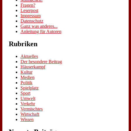
Fra­gen?
Le­ser­post
Im­pres­sum
Da­ten­schutz
Ganz was an­de­res...
An­lei­tung für Au­toren
Ru­bri­ken
Aktuelles
Der besondere Beitrag
Häuserkampf
Kultur
Medien
Politik
Spielplatz
Sport
Umwelt
Verkehr
Vermischtes
Wirtschaft
Wissen