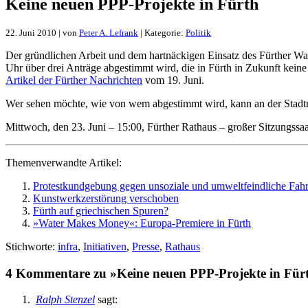
Kei­ne neu­en PPP-Pro­jek­te in Fürth
22. Juni 2010 | von
Peter A. Lefrank
| Kategorie:
Politik
Der gründ­li­chen Ar­beit und dem hart­näcki­gen Ein­satz des Für­ther Was
Uhr über drei An­trä­ge ab­ge­stimmt wird, die in Fürth in Zu­kunft kei­ne 
Ar­ti­kel der Für­ther Nach­rich­ten
vom 19. Ju­ni.
Wer se­hen möch­te, wie von wem ab­ge­stimmt wird, kann an der Stadt­rats-
Mitt­woch, den 23. Ju­ni – 15:00, Für­ther Rat­haus – gro­ßer Sit­zungs­sa
The­men­ver­wand­te Ar­ti­kel:
Pro­test­kund­ge­bung ge­gen un­so­zia­le und um­welt­feind­li­che Fahr
Kunst­werk­zer­stö­rung ver­scho­ben
Fürth auf grie­chi­schen Spu­ren?
»Wa­ter Makes Mo­ney«: Eu­­ro­­pa-Pre­­mie­­re in Fürth
Stichworte:
infra
,
Initiativen
,
Presse
,
Rathaus
4 Kommentare zu »Kei­ne neu­en PPP-Pro­jek­te in Für
Ralph Stenzel
sagt: