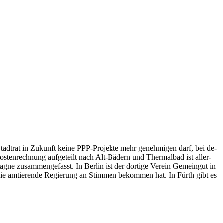
tadt­rat in Zu­kunft kei­ne PPP-Pro­jek­te mehr ge­neh­mi­gen darf, bei de­
o­sten­rech­nung auf­ge­teilt nach Alt-Bä­dern und Ther­mal­bad ist al­ler­
ne zu­sam­men­ge­fasst. In Ber­lin ist der dor­ti­ge Ver­ein Ge­mein­gut in
die am­tie­ren­de Re­gie­rung an Stim­men be­kom­men hat. In Fürth gibt es