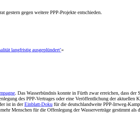
rat ge­stern ge­gen wei­te­re PPP-Pro­jek­te ent­schie­den.
i­tät lang­fri­stig aus­ge­plün­dert’
«
m­pa­gne
. Das Was­ser­bünd­nis konn­te in Fürth zwar er­rei­chen, dass der S
n­le­gung des PPP-Ver­tra­ges oder ei­ne Ver­öf­fent­li­chung der ak­tu­el­len K
der ist in der
Ein­blatt-Do­ku
für die deutsch­land­wei­te PPP-Irr­weg-Kam­pa­g
 mehr Men­schen für die Of­fen­le­gung der Was­ser­ver­trä­ge ge­stimmt als 