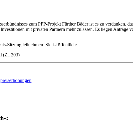
­ser­bünd­nis­ses zum PPP-Pro­jekt Für­ther Bä­der ist es zu ver­dan­ken, das
In­ve­sti­tio­nen mit pri­va­ten Part­nern mehr zu­las­sen. Es lie­gen An­trä
Sit­zung teil­neh­men. Sie ist öf­fent­lich:
al (Zi. 203)
­preis­er­hö­hun­gen
th«: