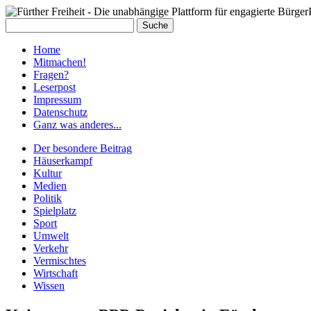
Home
Mit­ma­chen!
Fra­gen?
Le­ser­post
Im­pres­sum
Da­ten­schutz
Ganz was an­de­res...
Der besondere Beitrag
Häuserkampf
Kultur
Medien
Politik
Spielplatz
Sport
Umwelt
Verkehr
Vermischtes
Wirtschaft
Wissen