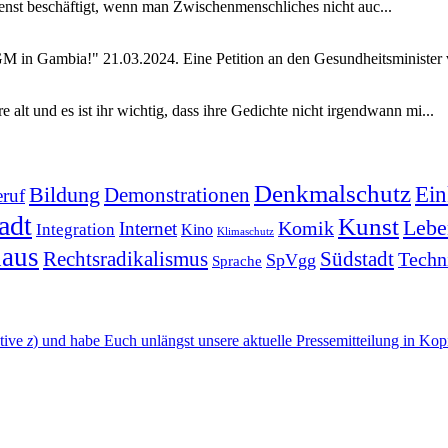
ienst beschäftigt, wenn man Zwischenmenschliches nicht auc...
GM in Gambia!" 21.03.2024. Eine Petition an den Gesundheitsminister v
 alt und es ist ihr wichtig, dass ihre Gedichte nicht irgendwann mi...
Denkmalschutz
Ein
Bildung
Demonstrationen
ruf
adt
Kunst
Lebe
Komik
Internet
Integration
Kino
Klimaschutz
haus
Rechtsradikalismus
Südstadt
Techn
SpVgg
Sprache
ative
z
) und habe Euch unlängst unsere aktuelle Pressemitteilung in Kopie 