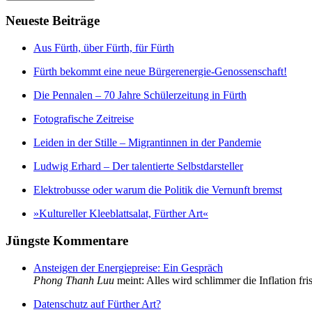
Neue­ste Bei­trä­ge
Aus Fürth, über Fürth, für Fürth
Fürth be­kommt ei­ne neue Bür­ger­en­er­gie-Ge­nos­sen­schaft!
Die Pen­na­len – 70 Jah­re Schü­ler­zei­tung in Fürth
Fo­to­gra­fi­sche Zeit­rei­se
Lei­den in der Stil­le – Mi­gran­tin­nen in der Pan­de­mie
Lud­wig Er­hard – Der ta­len­tier­te Selbst­dar­stel­ler
Elek­tro­bus­se oder war­um die Po­li­tik die Ver­nunft bremst
»Kul­tu­rel­ler Klee­blatt­sa­lat, Für­ther Art«
Jüng­ste Kom­men­ta­re
Ansteigen der Energiepreise: Ein Gespräch
Phong Thanh Luu
meint: Alles wird schlimmer die Inflation fri
Datenschutz auf Fürther Art?