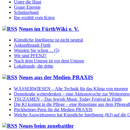
Unter die Haut
Graue Energie
Schnitzeljagd
Ilse erzählt vom Krieg
Neu­es im Für­thWi­ki e. V.
Künstliche Intelligenz ist nicht neutral
Ankunftsstadt Fürth
Wussten Sie schon ... (5)
Wir sind PFENZ!
Nach dem Umzug ist vor dem Umzug
Lokalrunde, die dritte
Neu­es aus der Me­di­en PRAXIS
WÄSSERWIESEN – Alte Technik für das Klima von morgen
Demokratie weiterdenken – eine Aktionswoche zur Weiterentw
TSUZAMEN – Das Jewish Music Today Festival in Fürth
Die KI kommt in die Pflege – eine Reportage aus dem Pflegeal
Pirckheimer-Preis für die Medien PRAXIS
Welche Auswirkungen hat Künstliche Intelligenz (KI) auf die G
Neu­es beim zone­batt­ler