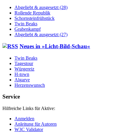
Abgeliebt & ausgesetzt (28)
Rollende Republik
Schornsteinfrühstück
Twin Beaks
Grabenkampf
Abgeliebt & ausgesetzt (27)
Neu­es in »Licht-Bild-Schau«
Twin Beaks
Tagestour
Würgereiz
H‑town
Algarve
Herzenswunsch
Service
Hilfreiche Links für Aktive:
Anmelden
Anleitung für Autoren
W3C Validator