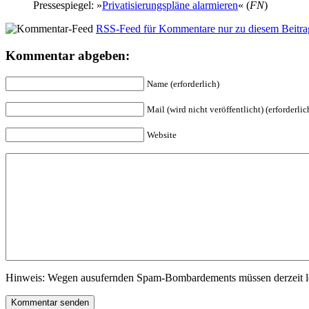
Pres­se­spie­gel: »
Pri­va­ti­sie­rungs­plä­ne alar­mie­ren
« (
FN
)
RSS-Feed für Kommentare nur zu diesem Beitra
Kommentar abgeben:
Name (erforderlich)
Mail (wird nicht veröffentlicht) (erforderlic
Website
Hinweis: Wegen ausufernden Spam-Bombardements müssen derzeit lei