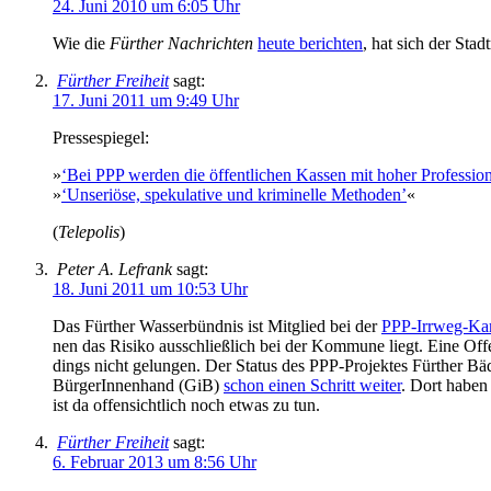
24. Juni 2010 um 6:05 Uhr
Wie die
Für­ther Nach­rich­ten
heu­te be­rich­ten
, hat sich der Stadt­
Fürther Freiheit
sagt:
17. Juni 2011 um 9:49 Uhr
Pres­se­spie­gel:
»
‘Bei PPP wer­den die öf­fent­li­chen Kas­sen mit ho­her Pro­fes­sio­na­l
»
‘Un­se­riö­se, spe­ku­la­ti­ve und kri­mi­nel­le Me­tho­den’
«
(
Te­le­po­lis
)
Peter A. Lefrank
sagt:
18. Juni 2011 um 10:53 Uhr
Das Für­ther Was­ser­bünd­nis ist Mit­glied bei der
PPP-Irr­weg-Ka
nen das Ri­si­ko aus­schließ­lich bei der Kom­mu­ne liegt. Ei­ne Of­fe
dings nicht ge­lun­gen. Der Sta­tus des PPP-Pro­jek­tes Für­ther Bä­
Bür­ge­rIn­nen­hand (GiB)
schon ei­nen Schritt wei­ter
. Dort ha­ben
ist da of­fen­sicht­lich noch et­was zu tun.
Fürther Freiheit
sagt:
6. Februar 2013 um 8:56 Uhr