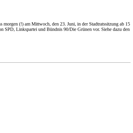
s mor­gen (!) am Mitt­woch, den 23. Ju­ni, in der Stadt­rats­sit­zung ab 15
­ge von SPD, Links­par­tei und Bünd­nis 90/Die Grü­nen vor. Sie­he da­zu den