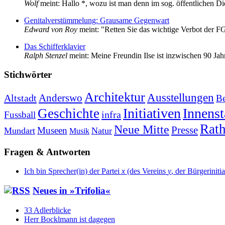
Wolf
meint: Hallo *, wozu ist man denn im sog. öffentlichen D
Genitalverstümmelung: Grausame Gegenwart
Edward von Roy
meint: "Retten Sie das wichtige Verbot der F
Das Schifferklavier
Ralph Stenzel
meint: Meine Freundin Ilse ist inzwischen 90 Jahre
Stich­wör­ter
Architektur
Ausstellungen
Anderswo
Altstadt
Be
Initiativen
Innenst
Geschichte
infra
Fussball
Rat
Neue Mitte
Presse
Museen
Mundart
Natur
Musik
Fragen & Antworten
Ich bin Sprecher(in) der Partei
x
(des Vereins
y
, der Bürgeriniti
Neu­es in »Trif­o­lia«
33 Adlerblicke
Herr Bocklmann ist dagegen