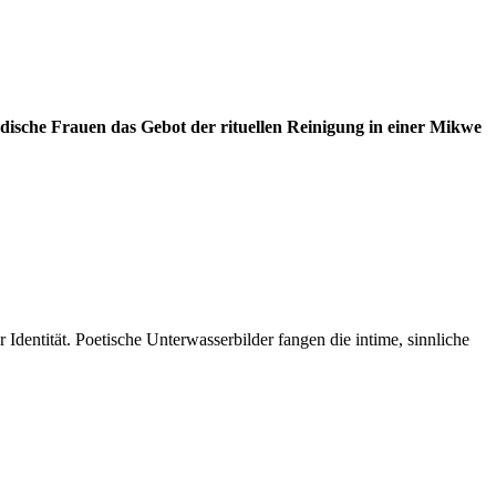
­di­sche Frau­en das Ge­bot der ri­tu­el­len Rei­ni­gung in ei­ner Mik­we
en­ti­tät. Poe­ti­sche Un­ter­was­ser­bil­der fan­gen die in­ti­me, sinn­li­che