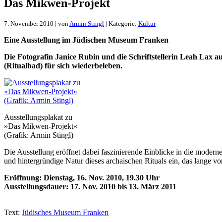
Das Mik­wen-Pro­jekt
7. November 2010 | von
Armin Stingl
| Kategorie:
Kultur
Ei­ne Aus­stel­lung im Jü­di­schen Mu­se­um Fran­ken
Die Fo­to­gra­fin Ja­nice Ru­bin und die Schrift­stel­le­rin Le­ah Lax au
(Ri­tu­al­bad) für sich wie­der­be­le­ben.
Aus­stel­lungs­pla­kat zu
»Das Mik­wen-Pro­jekt«
(Gra­fik: Ar­min Stingl)
Die Aus­stel­lung er­öff­net da­bei fas­zi­nie­ren­de Ein­blicke in die mo­der­ne
und hin­ter­grün­di­ge Na­tur die­ses ar­chai­schen Ri­tu­als ein, das lan­ge von
Er­öff­nung: Diens­tag, 16. Nov. 2010, 19.30 Uhr
Aus­stel­lungs­dau­er: 17. Nov. 2010 bis 13. März 2011
Text:
Jü­di­sches Mu­se­um Fran­ken