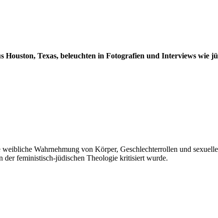
s Hou­ston, Te­xas, be­leuch­ten in Fo­to­gra­fien und In­ter­views wie jü
 weib­li­che Wahr­neh­mung von Kör­per, Ge­schlech­ter­rol­len und se­xu­el­ler Id
 der fe­mi­ni­stisch-jü­di­schen Theo­lo­gie kri­ti­siert wur­de.