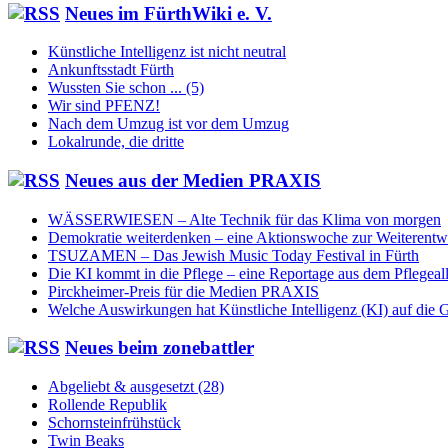
Neu­es im Für­thWi­ki e. V.
Künstliche Intelligenz ist nicht neutral
Ankunftsstadt Fürth
Wussten Sie schon ... (5)
Wir sind PFENZ!
Nach dem Umzug ist vor dem Umzug
Lokalrunde, die dritte
Neu­es aus der Me­di­en PRAXIS
WÄSSERWIESEN – Alte Technik für das Klima von morgen
Demokratie weiterdenken – eine Aktionswoche zur Weiterentw
TSUZAMEN – Das Jewish Music Today Festival in Fürth
Die KI kommt in die Pflege – eine Reportage aus dem Pflegeal
Pirckheimer-Preis für die Medien PRAXIS
Welche Auswirkungen hat Künstliche Intelligenz (KI) auf die G
Neu­es beim zone­batt­ler
Abgeliebt & ausgesetzt (28)
Rollende Republik
Schornsteinfrühstück
Twin Beaks