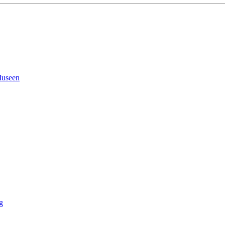
useen
g