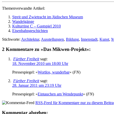
The­men­ver­wand­te Ar­ti­kel:
Streit und Zwie­tracht im Jü­di­schen Mu­se­um
Wan­del­gän­ge
Kul­tur­ring C – Gast­spiel 2010
Ei­sen­bahn­ge­schich­ten
Stichworte:
Architektur
,
Ausstellungen
,
Bildung
,
Innenstadt
,
Kunst
,
M
2 Kommentare zu »Das Mik­wen-Pro­jekt«:
Fürther Freiheit
sagt:
18. November 2010 um 18:00 Uhr
Pres­se­spie­gel: »
Wort­los, wun­der­bar
« (
FN
)
Fürther Freiheit
sagt:
28. Januar 2011 um 23:19 Uhr
Pres­se­spie­gel: »
Ein­tau­chen am Wen­de­punkt
« (
FN
)
RSS-Feed für Kommentare nur zu diesem Beitra
Kommentar abgeben: