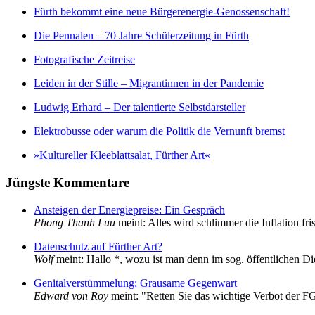
Fürth be­kommt ei­ne neue Bür­ger­en­er­gie-Ge­nos­sen­schaft!
Die Pen­na­len – 70 Jah­re Schü­ler­zei­tung in Fürth
Fo­to­gra­fi­sche Zeit­rei­se
Lei­den in der Stil­le – Mi­gran­tin­nen in der Pan­de­mie
Lud­wig Er­hard – Der ta­len­tier­te Selbst­dar­stel­ler
Elek­tro­bus­se oder war­um die Po­li­tik die Ver­nunft bremst
»Kul­tu­rel­ler Klee­blatt­sa­lat, Für­ther Art«
Jüng­ste Kom­men­ta­re
Ansteigen der Energiepreise: Ein Gespräch
Phong Thanh Luu
meint: Alles wird schlimmer die Inflation fri
Datenschutz auf Fürther Art?
Wolf
meint: Hallo *, wozu ist man denn im sog. öffentlichen D
Genitalverstümmelung: Grausame Gegenwart
Edward von Roy
meint: "Retten Sie das wichtige Verbot der F