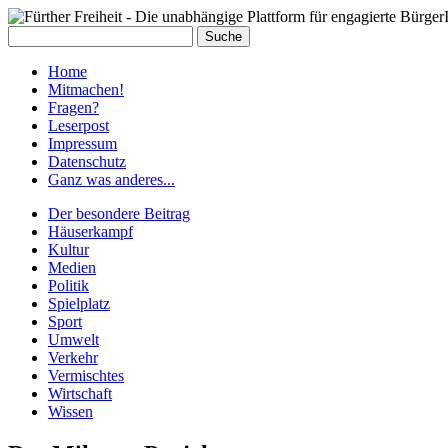
Home
Mit­ma­chen!
Fra­gen?
Le­ser­post
Im­pres­sum
Da­ten­schutz
Ganz was an­de­res...
Der besondere Beitrag
Häuserkampf
Kultur
Medien
Politik
Spielplatz
Sport
Umwelt
Verkehr
Vermischtes
Wirtschaft
Wissen