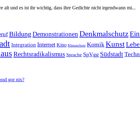
 alt und es ist ihr wichtig, dass ihre Gedichte nicht irgendwann mi...
Denkmalschutz
Ein
Bildung
Demonstrationen
ruf
adt
Kunst
Lebe
Komik
Internet
Integration
Kino
Klimaschutz
haus
Rechtsradikalismus
Südstadt
Techn
SpVgg
Sprache
assd gor nix?