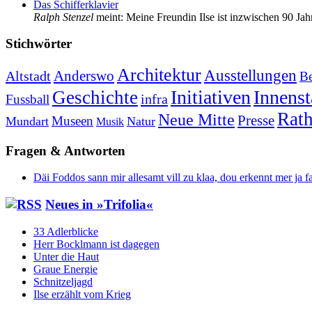
Das Schifferklavier
Ralph Stenzel
meint: Meine Freundin Ilse ist inzwischen 90 Jahre
Stich­wör­ter
Architektur
Ausstellungen
Anderswo
Altstadt
Be
Initiativen
Innenst
Geschichte
infra
Fussball
Rat
Neue Mitte
Presse
Museen
Mundart
Natur
Musik
Fragen & Antworten
Däi Foddos sann mir allesamt vill zu klaa, dou erkennt mer ja f
Neu­es in »Trif­o­lia«
33 Adlerblicke
Herr Bocklmann ist dagegen
Unter die Haut
Graue Energie
Schnitzeljagd
Ilse erzählt vom Krieg