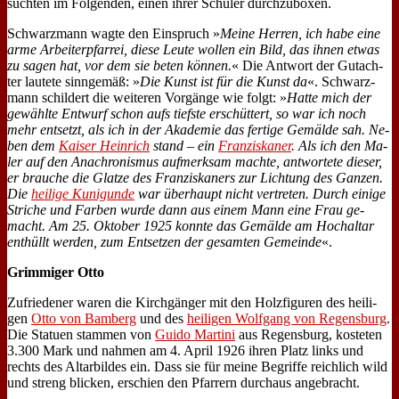
such­ten im Fol­gen­den, ei­nen ih­rer Schü­ler durch­zu­bo­xen.
Schwarz­mann wag­te den Ein­spruch »
Mei­ne Her­ren, ich ha­be ei­ne
ar­me Ar­bei­ter­pfar­rei, die­se Leu­te wol­len ein Bild, das ih­nen et­was
zu sa­gen hat, vor dem sie be­ten kön­nen.
« Die Ant­wort der Gut­ach­
ter lau­te­te sinn­ge­mäß: »
Die Kunst ist für die Kunst da
«. Schwarz­
mann schil­dert die wei­te­ren Vor­gän­ge wie folgt: »
Hat­te mich der
ge­wähl­te Ent­wurf schon aufs tief­ste er­schüt­tert, so war ich noch
mehr ent­setzt, als ich in der Aka­de­mie das fer­ti­ge Ge­mäl­de sah. Ne­
ben dem
Kai­ser Hein­rich
stand – ein
Fran­zis­ka­ner
. Als ich den Ma­
ler auf den Ana­chro­nis­mus auf­merk­sam mach­te, ant­wor­te­te die­ser,
er brau­che die Glat­ze des Fran­zis­ka­ners zur Lich­tung des Gan­zen.
Die
hei­li­ge Ku­ni­gun­de
war über­haupt nicht ver­tre­ten. Durch ei­ni­ge
Stri­che und Far­ben wur­de dann aus ei­nem Mann ei­ne Frau ge­
macht. Am 25. Ok­to­ber 1925 konn­te das Ge­mäl­de am Hoch­al­tar
ent­hüllt wer­den, zum Ent­set­zen der ge­sam­ten Ge­mein­de
«.
Grim­mi­ger Ot­to
Zu­frie­de­ner wa­ren die Kirch­gän­ger mit den Holz­fi­gu­ren des hei­li­
gen
Ot­to von Bam­berg
und des
hei­li­gen Wolf­gang von Re­gens­burg
.
Die Sta­tu­en stam­men von
Gui­do Mar­ti­ni
aus Re­gens­burg, ko­ste­ten
3.300 Mark und nah­men am 4. April 1926 ih­ren Platz links und
rechts des Al­tar­bil­des ein. Dass sie für mei­ne Be­grif­fe reich­lich wild
und streng blicken, er­schien den Pfar­rern durch­aus an­ge­bracht.