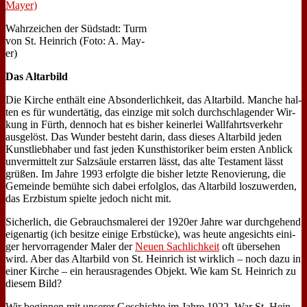
Wahr­zei­chen der Süd­stadt: Turm
von St. Hein­rich (Fo­to: A. May­
er)
Das Al­tar­bild
Die Kir­che ent­hält ei­ne Ab­son­der­lich­keit, das Al­tar­bild. Man­che hal­
ten es für wun­der­tä­tig, das ein­zi­ge mit solch durch­schla­gen­der Wir­
kung in Fürth, den­noch hat es bis­her kei­ner­lei Wall­fahrts­ver­kehr
aus­ge­löst. Das Wun­der be­steht dar­in, dass die­ses Al­tar­bild je­den
Kunst­lieb­ha­ber und fast je­den Kunst­hi­sto­ri­ker beim er­sten An­blick
un­ver­mit­telt zur Salz­säu­le er­star­ren lässt, das al­te Te­sta­ment lässt
grü­ßen. Im Jah­re 1993 er­folg­te die bis­her letz­te Re­no­vie­rung, die
Ge­mein­de be­müh­te sich da­bei er­folg­los, das Al­tar­bild los­zu­wer­den,
das Erz­bis­tum spiel­te je­doch nicht mit.
Si­cher­lich, die Ge­brauchs­ma­le­rei der 1920er Jah­re war durch­ge­hend
ei­gen­ar­tig (ich be­sit­ze ei­ni­ge Erb­stücke), was heu­te an­ge­sichts ei­ni­
ger her­vor­ra­gen­der Ma­ler der
Neu­en Sach­lich­keit
oft über­se­hen
wird. Aber das Al­tar­bild von St. Hein­rich ist wirk­lich – noch da­zu in
ei­ner Kir­che – ein her­aus­ra­gen­des Ob­jekt. Wie kam St. Hein­rich zu
die­sem Bild?
Wir be­gin­nen mit un­se­rer Ge­schich­te im Jah­re 1922. War St. Hein­