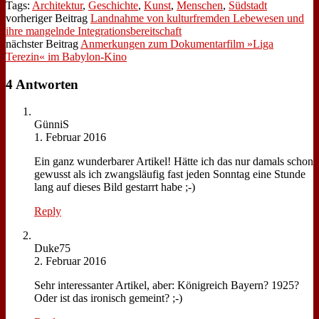
Tags:
Architektur
,
Geschichte
,
Kunst
,
Menschen
,
Südstadt
vorheriger Beitrag
Landnahme von kulturfremden Lebewesen und
ihre mangelnde Integrationsbereitschaft
nächster Beitrag
Anmerkungen zum Dokumentarfilm »Liga
Terezin« im Babylon-Kino
4 Antworten
Gün­niS
1. Februar 2016
Ein ganz wun­der­ba­rer Ar­ti­kel! Hät­te ich das nur da­mals schon
ge­wusst als ich zwangs­läu­fig fast je­den Sonn­tag ei­ne Stun­de
lang auf die­ses Bild ge­starrt ha­be ;-)
Reply
Duke75
2. Februar 2016
Sehr in­ter­es­san­ter Ar­ti­kel, aber: Kö­nig­reich Bay­ern? 1925?
Oder ist das iro­nisch ge­meint? ;-)