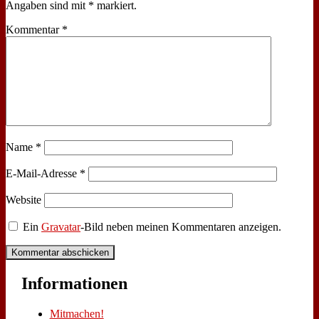
Angaben sind mit
*
markiert.
Kommentar
*
Name
*
E-Mail-Adresse
*
Website
Ein
Gravatar
-Bild neben meinen Kommentaren anzeigen.
In­for­ma­tio­nen
Mit­ma­chen!