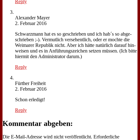
Reply
Alex­an­der May­er
2. Februar 2016
Schwarz­mann hat es so ge­schrie­ben und ich hab´s so ab­ge­
schrie­ben ;-). Ver­mut­lich ver­se­hent­lich, oder er moch­te die
Wei­ma­rer Re­pu­blik nicht. Aber ich hät­te na­tür­lich dar­auf hin­
wei­sen und es in An­füh­rungs­zei­chen set­zen müs­sen. (Ich bit­te
hier­mit den Ad­mi­ni­stra­tor dar­um.)
Reply
Für­ther Frei­heit
2. Februar 2016
Schon er­le­digt!
Reply
Kommentar abgeben:
Die E-Mail-Adresse wird nicht veröffentlicht.
Erforderliche