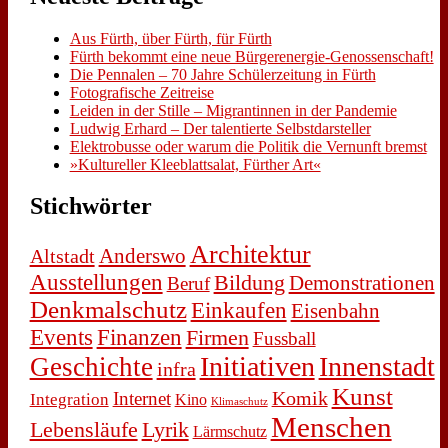
Aus Fürth, über Fürth, für Fürth
Fürth be­kommt ei­ne neue Bür­ger­en­er­gie-Ge­nos­sen­schaft!
Die Pen­na­len – 70 Jah­re Schü­ler­zei­tung in Fürth
Fo­to­gra­fi­sche Zeit­rei­se
Lei­den in der Stil­le – Mi­gran­tin­nen in der Pan­de­mie
Lud­wig Er­hard – Der ta­len­tier­te Selbst­dar­stel­ler
Elek­tro­bus­se oder war­um die Po­li­tik die Ver­nunft bremst
»Kul­tu­rel­ler Klee­blatt­sa­lat, Für­ther Art«
Stich­wör­ter
Architektur
Anderswo
Altstadt
Ausstellungen
Bildung
Demonstrationen
Beruf
Denkmalschutz
Einkaufen
Eisenbahn
Events
Finanzen
Firmen
Fussball
Initiativen
Innenstadt
Geschichte
infra
Kunst
Komik
Internet
Integration
Kino
Klimaschutz
Menschen
Lebensläufe
Lyrik
Lärmschutz