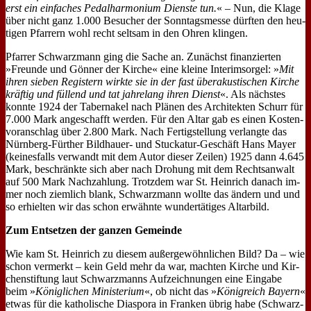
erst ein ein­fa­ches Pe­dal­har­mo­ni­um Dien­ste tun.
« – Nun, die Kla­ge
über nicht ganz 1.000 Be­su­cher der Sonn­tags­mes­se dürf­ten den heu­
ti­gen Pfar­rern wohl recht selt­sam in den Oh­ren klin­gen.
Pfar­rer Schwarz­mann ging die Sa­che an. Zu­nächst fi­nan­zier­ten
»Freun­de und Gön­ner der Kir­che« ei­ne klei­ne In­te­rims­or­gel: »
Mit
ih­ren sie­ben Re­gi­stern wirk­te sie in der fast über­aku­sti­schen Kir­che
kräf­tig und fül­lend und tat jah­re­lang ih­ren Dienst
«. Als näch­stes
konn­te 1924 der Ta­ber­na­kel nach Plä­nen des Ar­chi­tek­ten Schurr für
7.000 Mark an­ge­schafft wer­den. Für den Al­tar gab es ei­nen Ko­sten­
vor­anschlag über 2.800 Mark. Nach Fer­tig­stel­lung ver­lang­te das
Nürn­berg-Für­ther Bild­hau­er- und Stuckatur-Ge­schäft Hans May­er
(kei­nes­falls ver­wandt mit dem Au­tor die­ser Zei­len) 1925 dann 4.645
Mark, be­schränk­te sich aber nach Dro­hung mit dem Rechts­an­walt
auf 500 Mark Nach­zah­lung. Trotz­dem war St. Hein­rich da­nach im­
mer noch ziem­lich blank, Schwarz­mann woll­te das än­dern und und
so er­hiel­ten wir das schon er­wähn­te wun­der­tä­ti­ges Al­tar­bild.
Zum Ent­set­zen der gan­zen Ge­mein­de
Wie kam St. Hein­rich zu die­sem au­ßer­ge­wöhn­li­chen Bild? Da – wie
schon ver­merkt – kein Geld mehr da war, mach­ten Kir­che und Kir­
chen­stif­tung laut Schwarz­manns Auf­zeich­nun­gen ei­ne Ein­ga­be
beim »
Kö­nig­li­chen Mi­ni­ste­ri­um
«, ob nicht das »
Kö­nig­reich Bay­ern
«
et­was für die ka­tho­li­sche Dia­spo­ra in Fran­ken üb­rig ha­be (Schwarz­