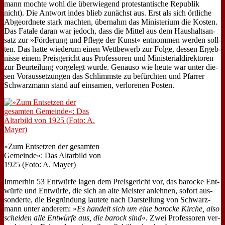
mann moch­te wohl die über­wie­gend pro­te­stan­ti­sche Re­pu­blik
nicht). Die Ant­wort in­des blieb zu­nächst aus. Erst als sich ört­li­che
Ab­ge­ord­ne­te stark mach­ten, über­nahm das Mi­ni­ste­ri­um die Ko­sten.
Das Fa­ta­le dar­an war je­doch, dass die Mit­tel aus dem Haus­halts­an­
satz zur »För­de­rung und Pfle­ge der Kunst« ent­nom­men wer­den soll­
ten. Das hat­te wie­der­um ei­nen Wett­be­werb zur Fol­ge, des­sen Er­geb­
nis­se ei­nem Preis­ge­richt aus Pro­fes­so­ren und Mi­ni­ste­ri­al­di­rek­to­ren
zur Be­ur­tei­lung vor­ge­legt wur­de. Ge­nau­so wie heu­te war un­ter die­
sen Vor­aus­set­zun­gen das Schlimm­ste zu be­fürch­ten und Pfar­rer
Schwarz­mann stand auf ein­sa­men, ver­lo­re­nen Po­sten.
»Zum Ent­set­zen der ge­sam­ten
Ge­mein­de«: Das Al­tar­bild von
1925 (Fo­to: A. May­er)
Im­mer­hin 53 Ent­wür­fe la­gen dem Preis­ge­richt vor, das ba­rocke Ent­
wür­fe und Ent­wür­fe, die sich an al­te Mei­ster an­leh­nen, so­fort aus­
son­der­te, die Be­grün­dung lau­te­te nach Dar­stel­lung von Schwarz­
mann un­ter an­de­rem: »
Es han­delt sich um ei­ne ba­rocke Kir­che, al­so
schei­den al­le Ent­wür­fe aus, die ba­rock sind
«. Zwei Pro­fes­so­ren ver­