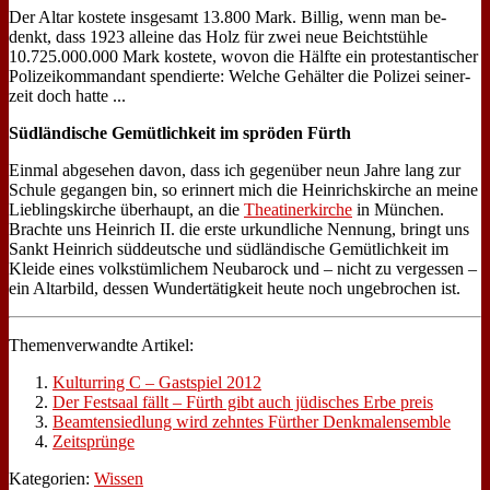
Der Al­tar ko­ste­te ins­ge­samt 13.800 Mark. Bil­lig, wenn man be­
denkt, dass 1923 al­lei­ne das Holz für zwei neue Beicht­stüh­le
10.725.000.000 Mark ko­ste­te, wo­von die Hälf­te ein pro­te­stan­ti­scher
Po­li­zei­kom­man­dant spen­dier­te: Wel­che Ge­häl­ter die Po­li­zei sei­ner­
zeit doch hat­te ...
Süd­län­di­sche Ge­müt­lich­keit im sprö­den Fürth
Ein­mal ab­ge­se­hen da­von, dass ich ge­gen­über neun Jah­re lang zur
Schu­le ge­gan­gen bin, so er­in­nert mich die Hein­rich­skir­che an mei­ne
Lieb­lings­kir­che über­haupt, an die
Thea­ti­ner­kir­che
in Mün­chen.
Brach­te uns Hein­rich II. die er­ste ur­kund­li­che Nen­nung, bringt uns
Sankt Hein­rich süd­deut­sche und süd­län­di­sche Ge­müt­lich­keit im
Klei­de ei­nes volks­tüm­li­chem Neu­ba­rock und – nicht zu ver­ges­sen –
ein Al­tar­bild, des­sen Wun­der­tä­tig­keit heu­te noch un­ge­bro­chen ist.
The­men­ver­wand­te Ar­ti­kel:
Kul­tur­ring C – Gast­spiel 2012
Der Fest­saal fällt – Fürth gibt auch jü­di­sches Er­be preis
Be­am­ten­sied­lung wird zehn­tes Für­ther Denk­mal­ensem­ble
Zeit­sprün­ge
Kategorien:
Wissen