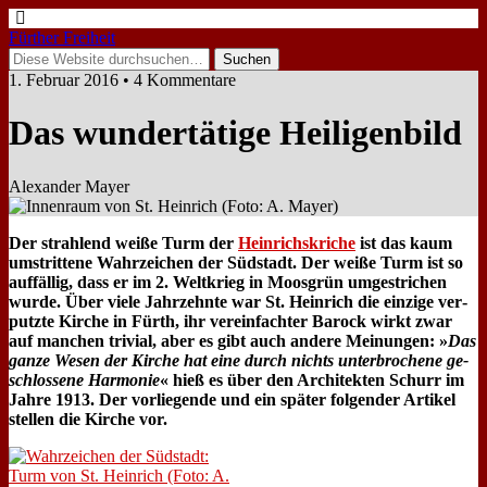
Fürther Freiheit
1. Februar 2016 • 4 Kommentare
Das wun­der­tä­ti­ge Hei­li­gen­bild
Alexander Mayer
Der strah­lend wei­ße Turm der
Hein­rich­sk­ri­che
ist das kaum
um­strit­te­ne Wahr­zei­chen der Süd­stadt. Der wei­ße Turm ist so
auf­fäl­lig, dass er im 2. Welt­krieg in Moos­grün um­ge­stri­chen
wur­de. Über vie­le Jahr­zehn­te war St. Hein­rich die ein­zi­ge ver­
putz­te Kir­che in Fürth, ihr ver­ein­fach­ter Ba­rock wirkt zwar
auf man­chen tri­vi­al, aber es gibt auch an­de­re Mei­nun­gen: »
Das
gan­ze We­sen der Kir­che hat ei­ne durch nichts un­ter­bro­che­ne ge­
schlos­se­ne Har­mo­nie
« hieß es über den Ar­chi­tek­ten Schurr im
Jah­re 1913. Der vor­lie­gen­de und ein spä­ter fol­gen­der Ar­ti­kel
stel­len die Kir­che vor.