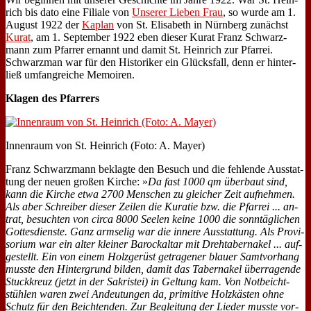
rich bis da­to ei­ne Fi­lia­le von
Un­se­rer Lie­ben Frau
, so wur­de am 1.
Au­gust 1922 der
Ka­plan
von St. Eli­sa­beth in Nürn­berg zu­nächst
Ku­rat
, am 1. Sep­tem­ber 1922 eben die­ser Ku­rat Franz Schwarz­
mann zum Pfar­rer er­nannt und da­mit St. Hein­rich zur Pfar­rei.
Schwarz­man war für den Hi­sto­ri­ker ein Glücks­fall, denn er hin­ter­
ließ um­fang­rei­che Me­moi­ren.
Kla­gen des Pfar­rers
In­nen­raum von St. Hein­rich (Fo­to: A. May­er)
Franz Schwarz­mann be­klag­te den Be­such und die feh­len­de Aus­stat­
tung der neu­en gro­ßen Kir­che: »
Da fast 1000 qm über­baut sind,
kann die Kir­che et­wa 2700 Men­schen zu glei­cher Zeit auf­neh­men.
Als aber Schrei­ber die­ser Zei­len die Ku­ra­tie bzw. die Pfar­rei ... an­
trat, be­such­ten von cir­ca 8000 See­len kei­ne 1000 die sonn­täg­li­chen
Got­tes­dien­ste. Ganz arm­se­lig war die in­ne­re Aus­stat­tung. Als Pro­vi­
so­ri­um war ein al­ter klei­ner Ba­rock­al­tar mit Dreh­ta­ber­na­kel ... auf­
ge­stellt. Ein von ei­nem Holz­ge­rüst ge­tra­ge­ner blau­er Samt­vor­hang
muss­te den Hin­ter­grund bil­den, da­mit das Ta­ber­na­kel über­ra­gen­de
Stuck­kreuz (jetzt in der Sa­kri­stei) in Gel­tung kam. Von Not­beicht­
stüh­len wa­ren zwei An­deu­tun­gen da, pri­mi­ti­ve Holz­kä­sten oh­ne
Schutz für den Beich­ten­den. Zur Be­glei­tung der Lie­der muss­te vor­