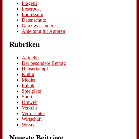
Fra­gen?
Le­ser­post
Im­pres­sum
Da­ten­schutz
Ganz was an­de­res...
An­lei­tung für Au­toren
Ru­bri­ken
Aktuelles
Der besondere Beitrag
Häuserkampf
Kultur
Medien
Politik
Spielplatz
Sport
Umwelt
Verkehr
Vermischtes
Wirtschaft
Wissen
Neue­ste Bei­trä­ge