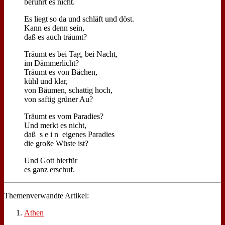
be­rührt es nicht.
Es liegt so da und schläft und döst.
Kann es denn sein,
daß es auch träumt?
Träumt es bei Tag, bei Nacht,
im Däm­mer­licht?
Träumt es von Bä­chen,
kühl und klar,
von Bäu­men, schat­tig hoch,
von saf­tig grü­ner Au?
Träumt es vom Pa­ra­dies?
Und merkt es nicht,
daß s e i n ei­ge­nes Pa­ra­dies
die gro­ße Wü­ste ist?
Und Gott hier­für
es ganz er­schuf.
The­men­ver­wand­te Ar­ti­kel:
Athen