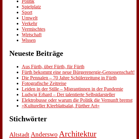
Politik
Spielplatz
Sport
Umwelt
Verkehr
Vermischtes
Wirtschaft
Wissen
Neue­ste Bei­trä­ge
Aus Fürth, über Fürth, für Fürth
Fürth be­kommt ei­ne neue Bür­ger­en­er­gie-Ge­nos­sen­schaft!
Die Pen­na­len – 70 Jah­re Schü­ler­zei­tung in Fürth
Fo­to­gra­fi­sche Zeit­rei­se
Lei­den in der Stil­le – Mi­gran­tin­nen in der Pan­de­mie
Lud­wig Er­hard – Der ta­len­tier­te Selbst­dar­stel­ler
Elek­tro­bus­se oder war­um die Po­li­tik die Ver­nunft bremst
»Kul­tu­rel­ler Klee­blatt­sa­lat, Für­ther Art«
Stich­wör­ter
Architektur
Anderswo
Altstadt