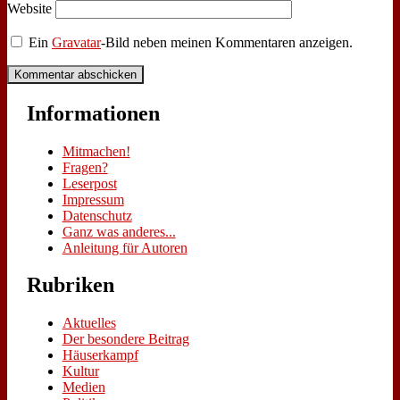
Website
Ein
Gravatar
-Bild neben meinen Kommentaren anzeigen.
In­for­ma­tio­nen
Mit­ma­chen!
Fra­gen?
Le­ser­post
Im­pres­sum
Da­ten­schutz
Ganz was an­de­res...
An­lei­tung für Au­toren
Ru­bri­ken
Aktuelles
Der besondere Beitrag
Häuserkampf
Kultur
Medien