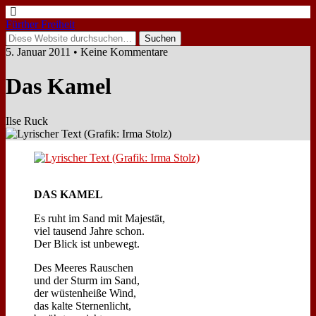
Fürther Freiheit
5. Januar 2011 • Keine Kommentare
Das Ka­mel
Ilse Ruck
DAS KAMEL
Es ruht im Sand mit Ma­je­stät,
viel tau­send Jah­re schon.
Der Blick ist un­be­wegt.
Des Mee­res Rau­schen
und der Sturm im Sand,
der wü­sten­hei­ße Wind,
das kal­te Ster­nen­licht,